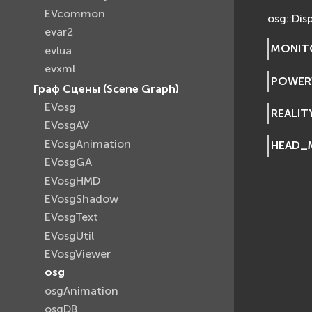
EVcommon
osg::Dis
evar2
MONIT
evlua
evxml
POWER
Граф Сцены (Scene Graph)
EVosg
REALI
EVosgAV
EVosgAnimation
HEAD_
EVosgGA
EVosgHMD
EVosgShadow
EVosgText
EVosgUtil
EVosgViewer
osg
osgAnimation
osgDB