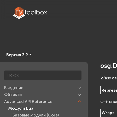
Версия 3.2
osg.D
class
os
Введение
Repres
Объекты
Advanced API Reference
c++ enu
Модули Lua
Wraps
Базовые модули (Core)