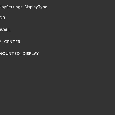
playSettings::DisplayType
OR
WALL
TY_CENTER
MOUNTED_DISPLAY