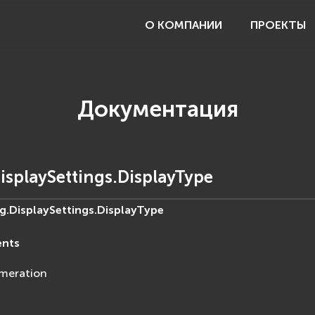
О КОМПАНИИ
ПРОЕКТЫ
Документация
isplaySettings.DisplayType
g.DisplaySettings.
DisplayType
ents
meration