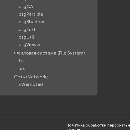
osgGA
osgParticle
osgShadow
osgText
osgUtil
osgViewer
Фаиловая система (File System)
fs
ios
Сеть (Network)
EVremoted
Политика обработки персональ
данных