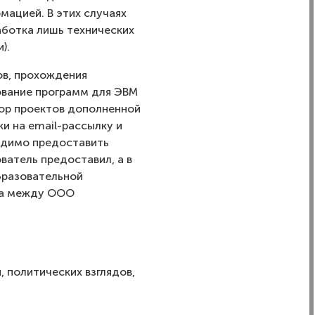
ацией. В этих случаях
аботка лишь технических
).
ов, прохождения
зование программ для ЭВМ
тор проектов дополненной
ки на email-рассылку и
одимо предоставить
ватель предоставил, а в
бразовательной
ора между ООО
 политических взглядов,