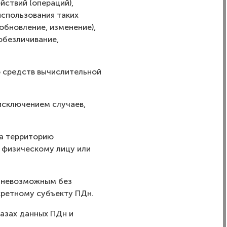
йствий (операций),
спользования таких
(обновление, изменение),
обезличивание,
 средств вычислительной
исключением случаев,
на территорию
 физическому лицу или
я невозможным без
ретному субъекту ПДн.
азах данных ПДн и
.