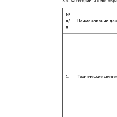
3.4. Категории и цели об
№
п/
Наименование да
п
1.
Технические сведе