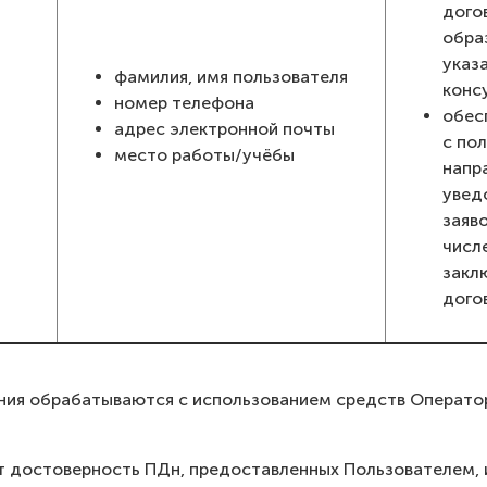
дого
обра
указа
фамилия, имя пользователя
конс
номер телефона
обес
адрес электронной почты
с по
место работы/учёбы
напр
увед
заяво
числ
закл
дого
ения обрабатываются с использованием средств Операто
ет достоверность ПДн, предоставленных Пользователем, и