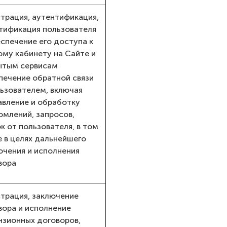
страция, аутентификация,
тификация пользователя
еспечение его доступа к
ому кабинету на Сайте и
ытым сервисам
печение обратной связи
льзователем, включая
авление и обработку
омлений, запросов,
к от пользователя, в том
е в целях дальнейшего
ючения и исполнения
вора
страция, заключение
вора и исполнение
нзионных договоров,