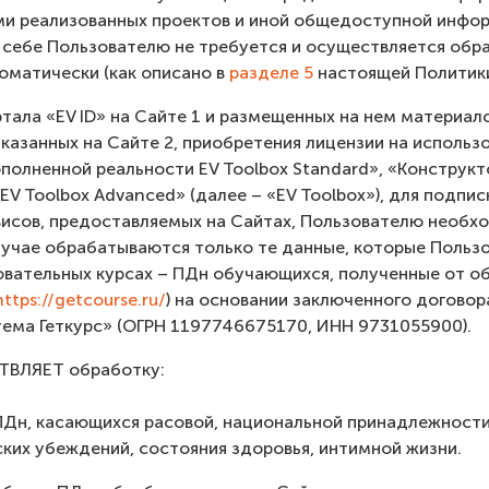
и реализованных проектов и иной общедоступной информ
 себе Пользователю не требуется и осуществляется обр
оматически (как описано в
разделе 5
настоящей Политики
ртала «EV ID» на Сайте 1 и размещенных на нем материал
указанных на Сайте 2, приобретения лицензии на исполь
полненной реальности EV Toolbox Standard», «Конструк
EV Toolbox Advanced» (далее – «EV Toolbox»), для подпис
висов, предоставляемых на Сайтах, Пользователю необх
случае обрабатываются только те данные, которые Пользо
овательных курсах – ПДн обучающихся, полученные от о
https://getcourse.ru/
) на основании заключенного догов
ема Геткурс» (ОГРН 1197746675170, ИНН 9731055900).
ТВЛЯЕТ обработку:
ПДн, касающихся расовой, национальной принадлежности,
ких убеждений, состояния здоровья, интимной жизни.