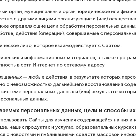
ый орган, муниципальный орган, юридическое или физич
естно с другими лицами организующие и (или) осуществ
акже определяющие цели обработки персональных данных
отке, действия (операции), совершаемые с персональны
ическое лицо, которое взаимодействует с Сайтом.
ических и информационных материалов, а также програм
ность в сети Интернет по сетевому адресу.
х данных
— любые действия, в результате которых перс
но с невозможностью дальнейшего восстановления сод
системе персональных данных и (или) результате котор
ерсональных данных.
ываемых персональных данных, цели и способы и
использовать Сайты для изучения содержащейся на них и
де, наших продуктах и услугах, образовательных курсах
ся с новостями и публикациями средств массовой инфо