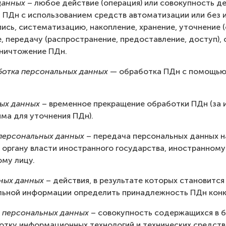
данных
– любое действие (операция) или совокупность де
ПДн с использованием средств автоматизации или без и
пись, систематизацию, накопление, хранение, уточнение 
, передачу (распространение, предоставление, доступ), 
уничтожение ПДн.
ботка персональных данных
— обработка ПДн с помощью
ых данных
– временное прекращение обработки ПДн (за 
ма для уточнения ПДн).
 персональных данных
– передача персональных данных 
 органу власти иностранного государства, иностранному
му лицу.
ных данных
– действия, в результате которых становитс
льной информации определить принадлежность ПДн конк
 персональных данных
– совокупность содержащихся в б
тку информационных технологий и технических средств