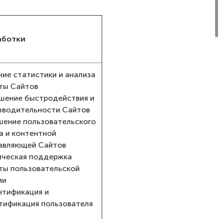
аботки
ние статистики и анализа
ты Сайтов
шение быстродействия и
зводительности Сайтов
шение пользовательского
а и контентной
авляющей Сайтов
ическая поддержка
ты пользовательской
ии
нтификация и
тификация пользователя