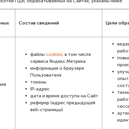
работки ПДн, обрабатываемых на Сайтах, указаны ниже:
нных
Состав сведений
Цели обр
веде
рабо
файлы
cookies
, в том числе
повы
сервиса Яндекс.Метрика
прои
информация о браузере
улуч
Пользователя
опыт
токены
ния
сост
IP-адрес
техн
дата и время доступа на Сайт
рабо
реферер (адрес предыдущей
сесс
веб-страницы)
ауте
иден