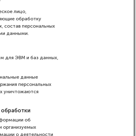
еское лицо,
ляющие обработку
, состав персональных
ми данными.
м для ЭВМ и баз данных,
ональные данные
ержания персональных
ых уничтожаются
х обработки
нформации об
 и организуемых
рмации о деятельности