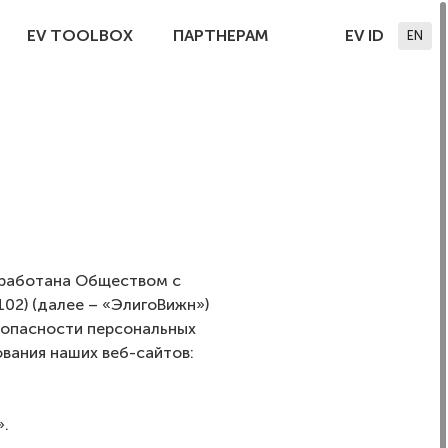
EV TOOLBOX
ПАРТНЕРАМ
EV ID
EN
азработана Обществом с
02) (далее – «ЭлигоВижн»)
зопасности персональных
вания наших веб-сайтов:
».