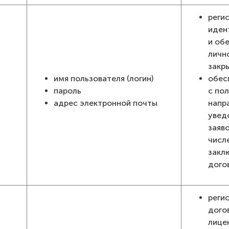
реги
иден
и об
личн
закр
имя пользователя (логин)
обес
пароль
с по
адрес электронной почты
напр
увед
заяво
числ
закл
дого
реги
дого
лице