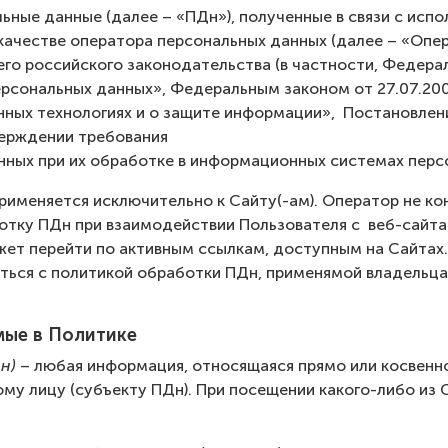
ьные данные (далее – «ПДн»), полученные в связи с испо
качестве оператора персональных данных (далее – «Опер
го российского законодательства (в частности, Федера
ерсональных данных», Федеральным законом от 27.07.2
ных технологиях и о защите информации», Постановлен
верждении требования
нных при их обработке в информационных системах перс
рименяется исключительно к Сайту(-ам). Оператор не ко
отку ПДн при взаимодействии Пользователя с веб-сайтам
ет перейти по активным ссылкам, доступным на Сайтах
ься с политикой обработки ПДн, применямой владельца
мые в Политике
н)
– любая информация, относящаяся прямо или косвенн
у лицу (субъекту ПДн). При посещении какого-либо из С