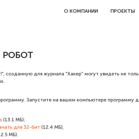
О КОМПАНИИ
ПРОЕКТЫ
 РОБОТ
", созданную для журнала "Хакер" могут увидеть не тол
x.
программу. Запустите на вашем компьютере программу д
s
(13.1 МБ);
ачать для 32-бит
(12.4 МБ),
2.5 МБ).