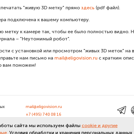
аспечатать "живую 3D метку" прямо
здесь
(pdf файл).
мера подключена к вашему компьютеру.
ю метку к камере так, чтобы ее было полностью видно. Н
рнала – "Неутомимый робот".
ности с установкой или просмотром "живых 3D меток" на
правьте нам письмо на
mail@eligovision.ru
с кратким опи
о вам поможем!
ных
mail@eligovision.ru
+7 (495) 740 08 16
льных
© ООО "ЭлигоВижн", 2005-2026
аботы сайта мы используем файлы
cookie и другие
ные.
Условия обработки и хранения персональных данных