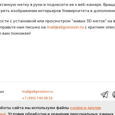
атанную метку в руки и поднесите ее к веб-камере. Вращ
треть изображения интерьеров Университета в дополненн
ности с установкой или просмотром "живых 3D меток" на
правьте нам письмо на
mail@eligovision.ru
с кратким опи
о вам поможем!
ных
mail@eligovision.ru
+7 (495) 740 08 16
льных
© ООО "ЭлигоВижн", 2005-2026
аботы сайта мы используем файлы
cookie и другие
ные.
Условия обработки и хранения персональных данных