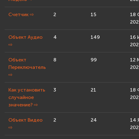
Счетчик
⇨
2
15
18 
202
Объект Аудио
4
149
16 
⇨
202
Объект
8
99
12 
Переключатель
202
⇨
Как установить
3
21
18 
случайное
202
значение?
⇨
Объект Видео
2
24
14 
⇨
202