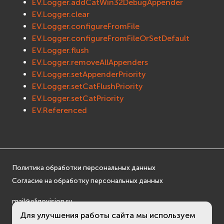
EV.Logger.addCatWin32DebugAppender
osgDB
EV.Logger.clear
osgGA
EV.Logger.configureFromFile
osgParticle
EV.Logger.configureFromFileOrSetDefault
EV.Logger.flush
osgShadow
EV.Logger.removeAllAppenders
osgText
EV.Logger.setAppenderPriority
osgUtil
EV.Logger.setCatFlushPriority
osgViewer
EV.Logger.setCatPriority
Фаиловая система (File System)
EV.Referenced
fs
ios
Сеть (Network)
EVremoted
Политика обработки персональных данных
Согласие на обработку персональных данных
mail@eligovision.ru
+7 (495) 740 08 16
Для улучшения работы сайта мы используем