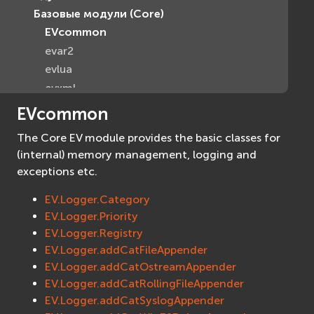
Базовые модули (Core)
EVcommon
evar2
evlua
evxml
Граф Сцены (Scene Graph)
EVcommon
EVosg
The Core EV module provides the basic classes for
EVosgAV
(internal) memory management, logging and
EVosgAnimation
exceptions etc.
EVosgGA
EV.Logger.Category
EVosgHMD
EV.Logger.Priority
EVosgShadow
EV.Logger.Registry
EVosgText
EV.Logger.addCatFileAppender
EVosgUtil
EV.Logger.addCatOstreamAppender
EVosgViewer
EV.Logger.addCatRollingFileAppender
osg
EV.Logger.addCatSyslogAppender
osgAnimation