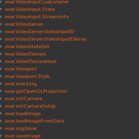
evar.VideoInput.LuaListener
evar.VideoInput.State
evar.VideoInput.StreamInfo
evar.VideoServer
evar.VideoServer.VideoInputID
evar.VideoServer.VideoInputIDArray
evar.VideoStateSet
evar.VideoTexture
evar.VideoTextureHost
evar.Viewport
evar.Viewport.Style
evar.evar2osg
evar.getOpenGLProjection
evar.initCamera
evar.initCameraSetup
evar.loadImage
evar.loadImageFromData
evar.osg2evar
evar.saveImage