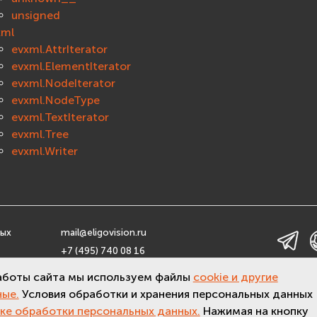
unsigned
xml
evxml.AttrIterator
evxml.ElementIterator
evxml.NodeIterator
evxml.NodeType
evxml.TextIterator
evxml.Tree
evxml.Writer
ных
mail@eligovision.ru
+7 (495) 740 08 16
льных
© ООО "ЭлигоВижн", 2005-2026
аботы сайта мы используем файлы
cookie и другие
ные.
Условия обработки и хранения персональных данных
ке обработки персональных данных.
Нажимая на кнопку