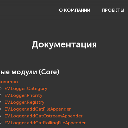
О КОМПАНИИ
ПРОЕКТЫ
Документация
вые модули (Core)
common
EV.Logger.Category
EV.Logger.Priority
EV.Logger.Registry
EV.Logger.addCatFileAppender
EV.Logger.addCatOstreamAppender
EV.Logger.addCatRollingFileAppender