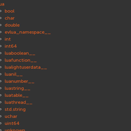
ua
bool
char
double
evlua_namespace__
int
int64
luaboolean__
luafunction__
lualightuserdata__
luanil__
luanumber__
luastring__
luatable__
luathread__
std.string
uchar
uint64
unknown__