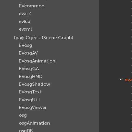
EVcommon
evar2
evlua
evxml
Граф Сцены (Scene Graph)
EVosg
EVosgAV
EVosgAnimation
EVosgGA
EVosgHMD
ev
EVosgShadow
EVosgText
EVosgUtil
EVosgViewer
osg
osgAnimation
osgDB