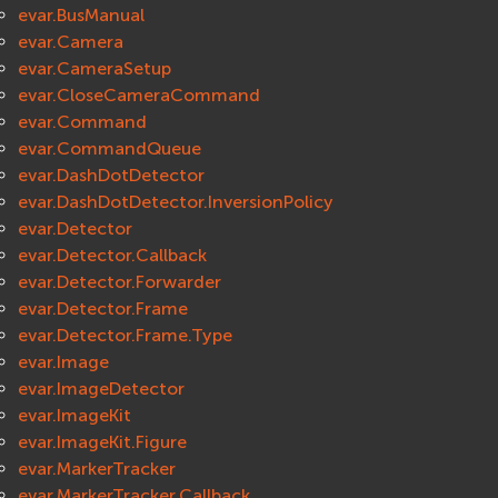
evar.BusManual
evar.Camera
evar.CameraSetup
evar.CloseCameraCommand
evar.Command
evar.CommandQueue
evar.DashDotDetector
evar.DashDotDetector.InversionPolicy
evar.Detector
evar.Detector.Callback
evar.Detector.Forwarder
evar.Detector.Frame
evar.Detector.Frame.Type
evar.Image
evar.ImageDetector
evar.ImageKit
evar.ImageKit.Figure
evar.MarkerTracker
evar.MarkerTracker.Callback