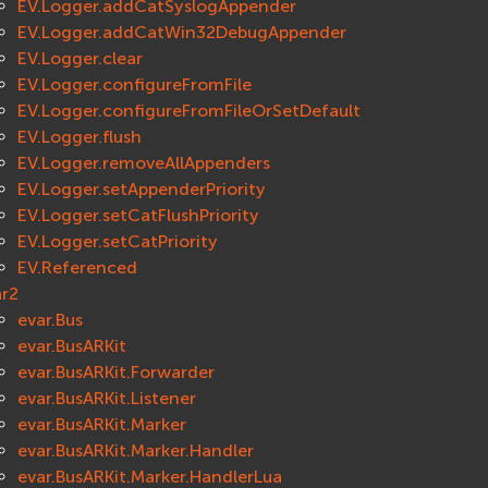
EV.Logger.addCatSyslogAppender
EV.Logger.addCatWin32DebugAppender
EV.Logger.clear
EV.Logger.configureFromFile
EV.Logger.configureFromFileOrSetDefault
EV.Logger.flush
EV.Logger.removeAllAppenders
EV.Logger.setAppenderPriority
EV.Logger.setCatFlushPriority
EV.Logger.setCatPriority
EV.Referenced
ar2
evar.Bus
evar.BusARKit
evar.BusARKit.Forwarder
evar.BusARKit.Listener
evar.BusARKit.Marker
evar.BusARKit.Marker.Handler
evar.BusARKit.Marker.HandlerLua