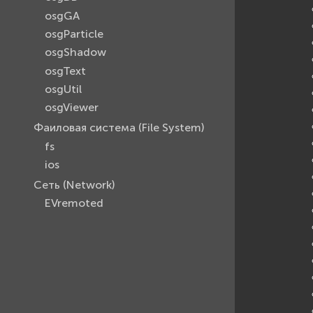
osgGA
osgParticle
osgShadow
osgText
osgUtil
osgViewer
Фаиловая система (File System)
fs
ios
Сеть (Network)
EVremoted