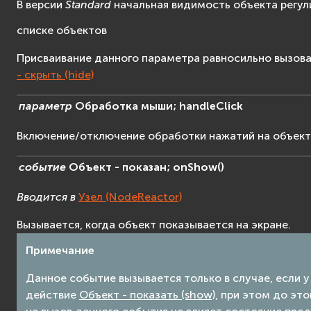
В версии
Standard
начальная видимость объекта регул
списке объектов
Присваивание данного параметра равносильно вызов
- скрыть (hide)
параметр
Обработка
мыши;
handleClick
Включение/отключение обработки нажатий на объект 
событие
Объект
-
показан;
onShow
(
)
Вводится в
Узел (NodeReactor)
Вызывается, когда объект показывается на экране.
Примечание
Данное событие вызывается только в случае, если 
действие
Объект - показать (show)
, при этом до эт