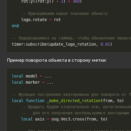
rot
:
y
((
rot
:
y
()
+
1
)
%
360
)
-- Присваиваем новое значение объекту
logo
.
rotate
=
rot
end
-- Подписываемся на таймер, чтобы обновление происх
timer
:
subscribe
(
update_logo_rotation
,
0.01
)
Пример поворота объекта в сторону метки:
local
model
=
...
local
marker
=
...
-- Функция построения кватерниона для поворота от f
local
function
_make_directed_rotation
(
from
,
to
)
-- Вращать будем относительно оси, ортогонально
--   для его получения воспользуемся векторным 
local
axis
=
osg
.
Vec3
.
cross
(
from
,
to
)