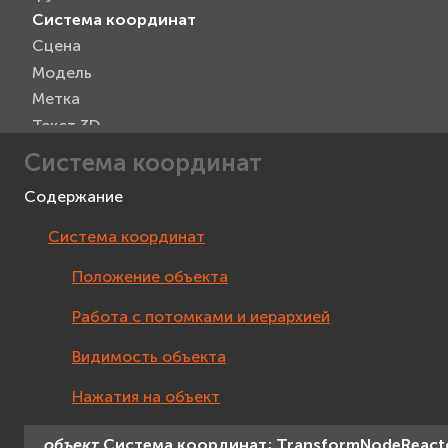
Система координат
Сцена
Модель
Метка
Текст 3D
Проекция на экран
Система координат
Прямоугольник
Содержание
Текст
Изображение
Система координат
Видео
Положение объекта
Изображение с камеры
Viewer
Работа с потомками и иерархией
Манипулятор камеры
Видимость объекта
Интерактивное устройство
Мышь
Нажатия на объект
VR контроллер
Поиск пересечений
объект
Система
координат;
TransformNodeReact