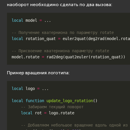
наоборот необходимо сделать по два вызова:
local
model
=
...
-- Получение кватерниона по параметру rotate
local
rotation_quat
=
euler2quat
(
deg2rad
(
model
.
rota
-- Присвоение кватерниона параметру rotate
model
.
rotate
=
rad2deg
(
quat2euler
(
rotation_quat
))
Пример вращения логотипа:
local
logo
=
...
local
function
update_logo_rotation
()
-- Забираем текущий поворот
local
rot
=
logo
.
rotate
-- Добавляем небольшое вращение вдоль одной из 