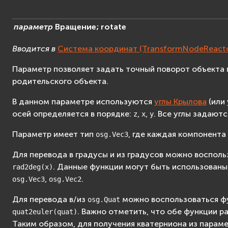
параметр
Вращение;
rotate
Вводится в
Система координат (TransformNodeReacto
Параметр позволяет задать точный поворот объекта 
родительского объекта.
В данном параметре используются
углы Крылова
(или 
осей определяется в порядке:
,
,
. Все углы задаютс
z
x
y
Параметр имеет тип
, где каждая компонента
osg.Vec3
Для перевода в градусы и из градусов можно воспол
. Данные функции могут быть использованы 
rad2deg(x)
,
.
osg.Vec3
osg.Vec2
Для перевода в/из
можно воспользоваться 
osg.Quat
. Важно отметить, что обе функции р
quat2euler(quat)
Таким образом, для получения кватерниона из парам