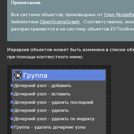
Примечание
Вся система объектов, производных от
Узел (NodeRe
библиотеки
OpenSceneGraph
. Соответственно, мн
распрастраняются и на систему объектов
EV Toolbo
Иерархия объектов может быть изменена в списке объ
при помощи контекстного меню.