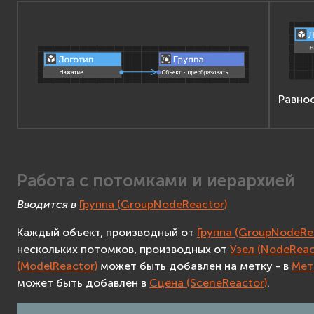
Равно
Работа с потомками и иерархией
Вводится в
Группа (GroupNodeReactor)
Каждый объект, производный от
Группа (GroupNodeRe
нескольких потомков, производных от
Узел (NodeReac
(ModelReactor)
может быть добавлен на метку - в
Мет
может быть добавлен в
Сцена (SceneReactor)
.