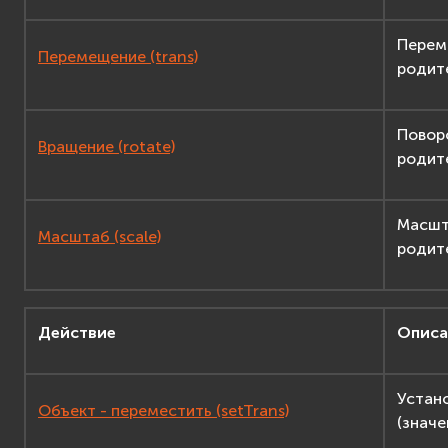
Перем
Перемещение (trans)
родит
Повор
Вращение (rotate)
родит
Масшт
Масштаб (scale)
родит
Действие
Описа
Устан
Объект - переместить (setTrans)
(знач