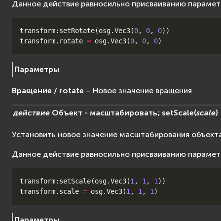
Данное действие равносильно присваиванию параме
transform
:
setRotate
(
osg
.
Vec3
(
0
,
0
,
0
))
transform
.
rotate
=
osg
.
Vec3
(
0
,
0
,
0
)
Параметры
Вращение / rotate
– Новое значение вращения
действие
Объект
-
масштабировать;
setScale
(
scale
)
Установить новое значение масштабирования объект
Данное действие равносильно присваиванию параме
transform
:
setScale
(
osg
.
Vec3
(
1
,
1
,
1
))
transform
.
scale
=
osg
.
Vec3
(
1
,
1
,
1
)
Параметры