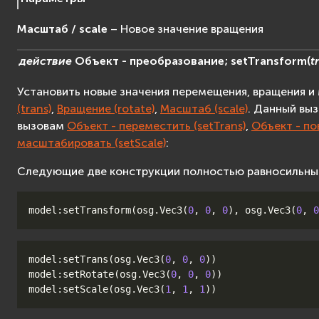
Масштаб / scale
– Новое значение вращения
действие
Объект
-
преобразование;
setTransform
(
t
Установить новые значения перемещения, вращения 
(trans)
,
Вращение (rotate)
,
Масштаб (scale)
. Данный вы
вызовам
Объект - переместить (setTrans)
,
Объект - по
масштабировать (setScale)
:
Следующие две конструкции полностью равносильны
model
:
setTransform
(
osg
.
Vec3
(
0
,
0
,
0
),
osg
.
Vec3
(
0
,
0
model
:
setTrans
(
osg
.
Vec3
(
0
,
0
,
0
))
model
:
setRotate
(
osg
.
Vec3
(
0
,
0
,
0
))
model
:
setScale
(
osg
.
Vec3
(
1
,
1
,
1
))