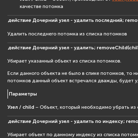
качестве потомка
действие
Дочерний
узел
-
удалить
последний;
remo
Удалить последнего потомка из списка потомков
действие
Дочерний
узел
-
удалить;
removeChild
(
chi
Убирает указанный объект из списка потомков.
Если данного объекта не было в спике потомков, то ни
потомков данный объект встречался дважды, будет у
Параметры
Узел / child
– Объект, который необходимо убрать из
действие
Дочерний
узел
-
удалить
по
индексу;
remo
Убирает объект по данному индексу из списка потомк