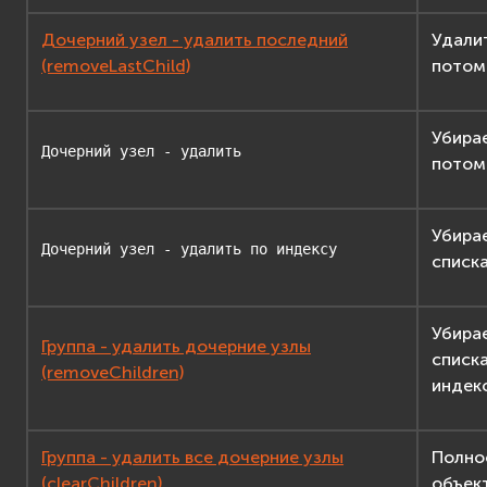
Дочерний узел - удалить последний
Удали
(removeLastChild)
потом
Убирае
Дочерний
узел
-
удалить
потом
Убира
Дочерний
узел
-
удалить
по
индексу
списк
Убира
Группа - удалить дочерние узлы
списка
(removeChildren)
индекс
Группа - удалить все дочерние узлы
Полно
(clearChildren)
объект