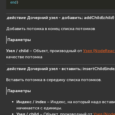
end
)
действие
Дочерний
узел
-
добавить;
addChild
(
child
)
Добавить потомка в конец списка потомков
Параметры
Узел / child
– Объект, производный от
Узел (NodeReac
качестве потомка
действие
Дочерний
узел
-
вставить;
insertChild
(
inde
Вставить потомка в середину списка потомков.
Параметры
Индекс / index
– Индекс, на который надо встав
начинается с единицы.
Узел / child
– Объект, производный от
Узел (Node