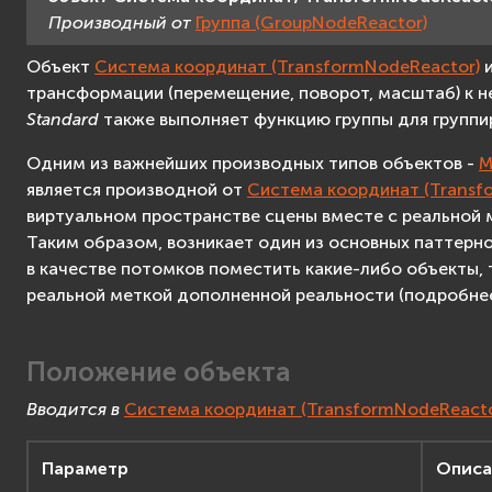
Система
Производный от
Группа (GroupNodeReactor)
Система трекинга
Объект
Система координат (TransformNodeReactor)
и
Счётчик
трансформации (перемещение, поворот, масштаб) к н
Расстояние
Standard
также выполняет функцию группы для группир
Аудио
Одним из важнейших производных типов объектов -
М
Таймер
является производной от
Система координат (Transf
Переключатель
виртуальном пространстве сцены вместе с реальной 
Advanced API Reference
Таким образом, возникает один из основных паттерно
в качестве потомков поместить какие-либо объекты, 
реальной меткой дополненной реальности (подробнее
Положение объекта
Вводится в
Система координат (TransformNodeReacto
Параметр
Описа