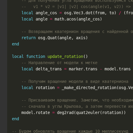
-- Для получения угла вращения воспользуемся ск
--   v1 * v2 = |v1| |v2| cos(angle(v1, v2)) =>
local
angle_cos
=
osg
.
Vec3
.
dot
(
from
,
to
)
/
(
fro
local
angle
=
math.acos
(
angle_cos
)
-- Возвращаем кватернион вращения с найденной о
return
osg
.
Quat
(
angle
,
axis
)
end
local
function
update_rotation
()
-- Направление от модели к метке
local
delta_trans
=
marker
.
trans
-
model
.
trans
-- Получим вращение модели в виде кватерниона
local
rotation
=
_make_directed_rotation
(
osg
.
Ve
-- Присваиваем вращение. Заметим, что необходим
-- сначала в углы Крылова, а затем перевести их
model
.
rotate
=
deg2rad
(
quat2euler
(
rotation
))
end
-- Будем обновлять вращение каждые 10 миллисекунд