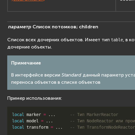
параметр
Список
потомков;
children
Список всех дочерних объектов. Имеет тип
, в 
table
дочерние объекты.
Примечание
В интерфейсе версии
Standard
данный параметр уста
переноса объектов в списке объектов
Пример использования:
local
marker
=
...
-- Тип MarkerReactor
local
model
=
...
-- Тип NodeReactor или прои
local
transform
=
...
-- Тип TransformNodeReactor