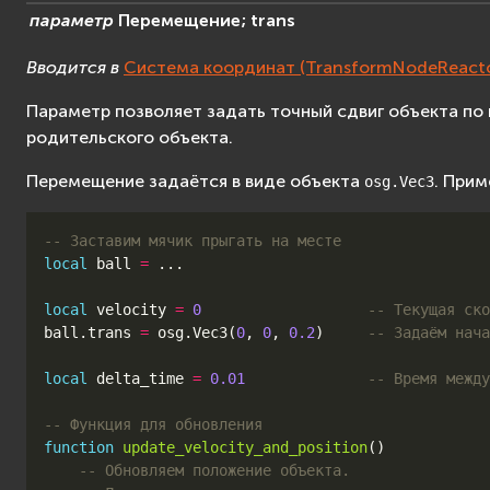
параметр
Перемещение;
trans
Вводится в
Система координат (TransformNodeReacto
Параметр позволяет задать точный сдвиг объекта по
родительского объекта.
Перемещение задаётся в виде объекта
. Прим
osg.Vec3
-- Заставим мячик прыгать на месте
local
ball
=
...
local
velocity
=
0
-- Текущая ско
ball
.
trans
=
osg
.
Vec3
(
0
,
0
,
0.2
)
-- Задаём нача
local
delta_time
=
0.01
-- Время между
-- Функция для обновления
function
update_velocity_and_position
()
-- Обновляем положение объекта.