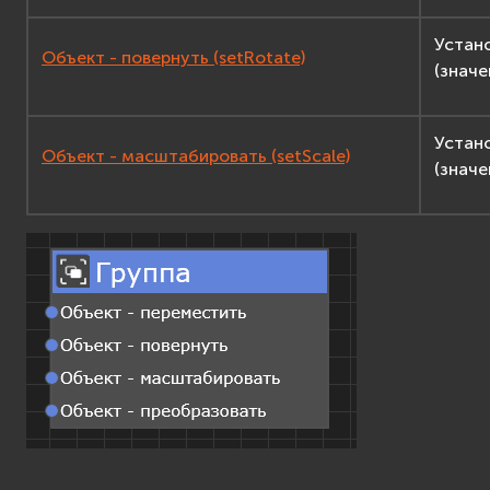
Устан
Объект - повернуть (setRotate)
(знач
Устан
Объект - масштабировать (setScale)
(знач