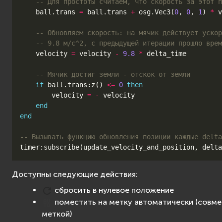
-- Для простоты считаем, что скорость за этот п
ball
.
trans
=
ball
.
trans
+
osg
.
Vec3
(
0
,
0
,
1
)
*
v
-- Обновляем скорость: на мячик действует уско
-- 9.8 м/с^2, с предыдущей итерации прошло врем
velocity
=
velocity
-
9.8
*
delta_time
-- Мячик достиг земли - отскок от земли
if
ball
.
trans
:
z
()
<=
0
then
velocity
=
-
velocity
end
end
-- Вызывать функцию обновления позиции каждые delta
timer
:
subscribe
(
update_velocity_and_position
,
delta
Доступны следующие действия:
сбросить в нулевое положение
поместить на метку автоматически (совме
меткой)