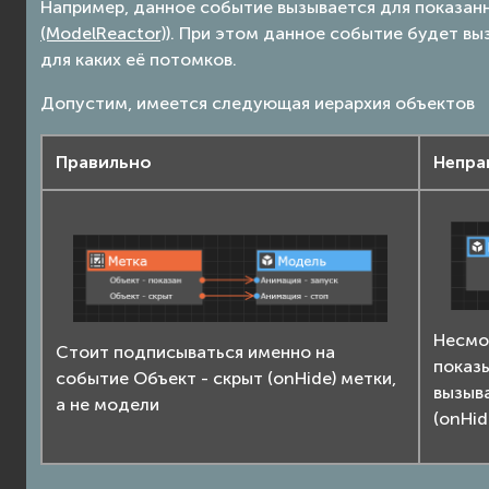
Например, данное событие вызывается для показанн
(ModelReactor)
). При этом данное событие будет вы
для каких её потомков.
Допустим, имеется следующая иерархия объектов
Правильно
Непра
Несмот
Стоит подписываться именно на
показы
событие
Объект - скрыт (onHide)
метки,
вызыв
а не модели
(onHid