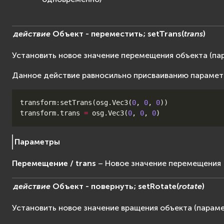
действие
Объект
-
переместить;
setTrans
(
trans
)
Установить новое значение перемещения объекта (п
Данное действие равносильно присваиванию параме
transform
:
setTrans
(
osg
.
Vec3
(
0
,
0
,
0
))
transform
.
trans
=
osg
.
Vec3
(
0
,
0
,
0
)
Параметры
Перемещение / trans
– Новое значение перемещения
действие
Объект
-
повернуть;
setRotate
(
rotate
)
Установить новое значение вращения объекта (парам