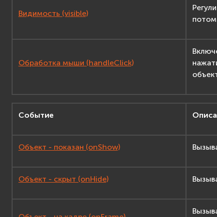
Регули
Видимость (visible)
потомк
Включ
Обработка мыши (handleClick)
нажати
объек
Событие
Описа
Объект - показан (onShow)
Вызыв
Объект - скрыт (onHide)
Вызыв
Вызыв
Объект - на кадре (onFrame)