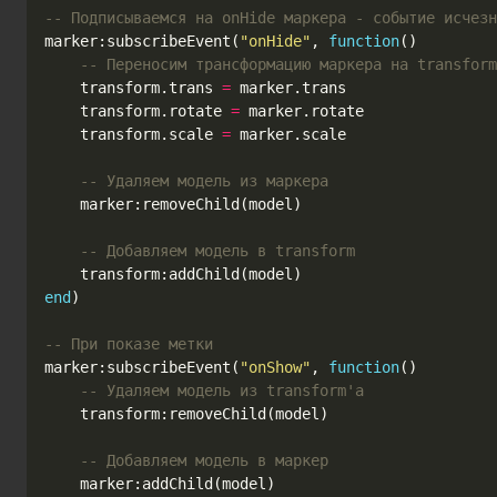
-- Подписываемся на onHide маркера - событие исчезн
marker
:
subscribeEvent
(
"onHide"
,
function
()
-- Переносим трансформацию маркера на transform
transform
.
trans
=
marker
.
trans
transform
.
rotate
=
marker
.
rotate
transform
.
scale
=
marker
.
scale
-- Удаляем модель из маркера
marker
:
removeChild
(
model
)
-- Добавляем модель в transform
transform
:
addChild
(
model
)
end
)
-- При показе метки
marker
:
subscribeEvent
(
"onShow"
,
function
()
-- Удаляем модель из transform'а
transform
:
removeChild
(
model
)
-- Добавляем модель в маркер
marker
:
addChild
(
model
)