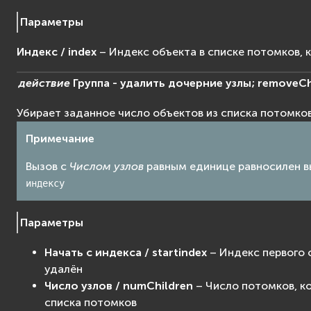
Параметры
Индекс / index
– Индекс объекта в списке потомков, 
действие
Группа
-
удалить
дочерние
узлы;
removeCh
Убирает заданное число объектов из списка потомков
Примечание
Вызов с
Числом узлов
равным единице равносилен 
индексу
Параметры
Начать с индекса / startindex
– Индекс первого 
удалён
Число узлов / numChildren
– Число потомков, к
списка потомков