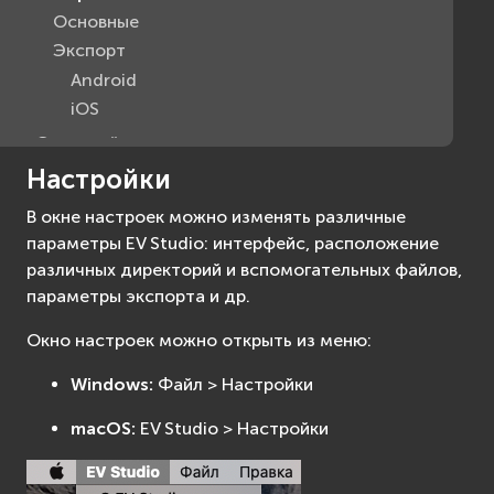
Основные
Экспорт
Android
iOS
Сценарий
Ресурсы
Настройки
Создание приложений
В окне настроек можно изменять различные
Android
параметры EV Studio: интерфейс, расположение
iOS
различных директорий и вспомогательных файлов,
macOS
параметры экспорта и др.
Объекты
Окно настроек можно открыть из меню:
Advanced API Reference
Windows:
Файл > Настройки
macOS:
EV Studio > Настройки