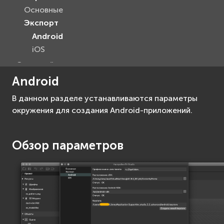
Основные
Экспорт
Android
iOS
Сценарий
Ресурсы
Android
Создание приложений
В данном разделе устанавливаются параметры
Android
окружения для создания Android-приложений.
iOS
macOS
Обзор параметров
Объекты
Advanced API Reference