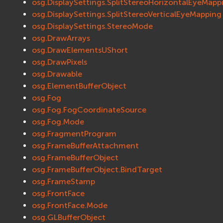
osg.DisplaySettings.SplitStereoHorizontalEyeMapp
osg.DisplaySettings.SplitStereoVerticalEyeMapping
osg.DisplaySettings.StereoMode
osg.DrawArrays
osg.DrawElementsUShort
osg.DrawPixels
osg.Drawable
osg.ElementBufferObject
osg.Fog
osg.Fog.FogCoordinateSource
osg.Fog.Mode
osg.FragmentProgram
osg.FrameBufferAttachment
osg.FrameBufferObject
osg.FrameBufferObject.BindTarget
osg.FrameStamp
osg.FrontFace
osg.FrontFace.Mode
osg.GLBufferObject