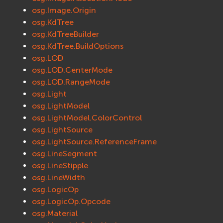
osg.Image.Origin
osg.KdTree
osg.KdTreeBuilder
osg.KdTree.BuildOptions
osg.LOD
osg.LOD.CenterMode
osg.LOD.RangeMode
osg.Light
osg.LightModel
osg.LightModel.ColorControl
osg.LightSource
osg.LightSource.ReferenceFrame
osg.LineSegment
osg.LineStipple
osg.LineWidth
osg.LogicOp
osg.LogicOp.Opcode
osg.Material