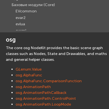
Базовые модули (Core)
EVcommon
evar2
evlua
evxml
Граф Сцены (Scene Graph)
osg
EVosg
The core osg NodeKit provides the basic scene graph
EVosgAV
classes such as Nodes, State and Drawables, and maths
EVosgAnimation
and general helper classes.
EVosgGA
GLenum.Value
EVosgHMD
osg.AlphaFunc
EVosgShadow
osg.AlphaFunc.ComparisonFunction
EVosgText
osg.AnimationPath
EVosgUtil
osg.AnimationPathCallback
EVosgViewer
osg.AnimationPath.ControlPoint
osg
osg.AnimationPath.LoopMode
osgAnimation