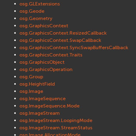
osg.GLExtensions
osg.Geode
osg.Geometry
osg.GraphicsContext
osg.GraphicsContext.ResizedCallback
osg.GraphicsContext.SwapCallback
osg.GraphicsContext.SyncSwapBuffersCallback
osg.GraphicsContext.Traits
osg.GraphicsObject
osg.GraphicsOperation
osg.Group
osg.HeightField
osg.Image
osg.ImageSequence
osg.ImageSequence.Mode
osg.ImageStream
osg.ImageStream.LoopingMode
osg.ImageStream.StreamStatus
osg.Image.AllocationMode