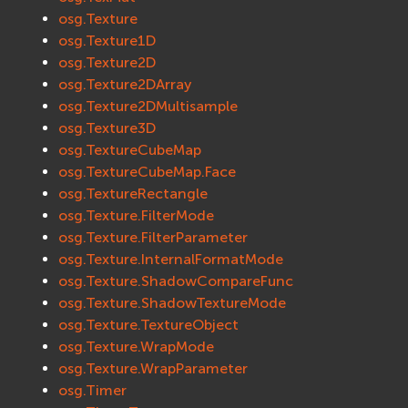
osg.Texture
osg.Texture1D
osg.Texture2D
osg.Texture2DArray
osg.Texture2DMultisample
osg.Texture3D
osg.TextureCubeMap
osg.TextureCubeMap.Face
osg.TextureRectangle
osg.Texture.FilterMode
osg.Texture.FilterParameter
osg.Texture.InternalFormatMode
osg.Texture.ShadowCompareFunc
osg.Texture.ShadowTextureMode
osg.Texture.TextureObject
osg.Texture.WrapMode
osg.Texture.WrapParameter
osg.Timer