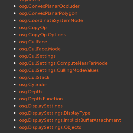
osg.ConvexPlanarOccluder
osg.ConvexPlanarPolygon
osg.CoordinateSystemNode
osg.CopyOp
osg.CopyOp.Options
osg.CullFace
osg.CullFace.Mode
osg.CullSettings
osg.CullSettings.ComputeNearFarMode
osg.CullSettings.CullingModeValues
osg.CullStack
osg.Cylinder
osg.Depth
osg.Depth.Function
osg.DisplaySettings
osg.DisplaySettings.DisplayType
osg.DisplaySettings.ImplicitBufferAttachment
osg.DisplaySettings.Objects