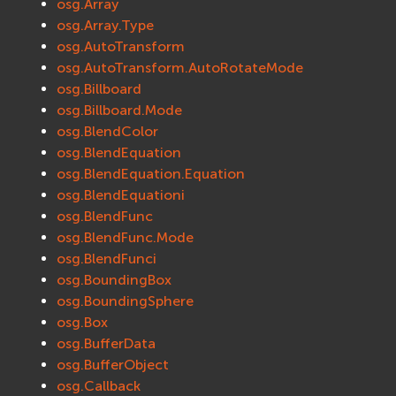
osg.Array
osgDB
osg.Array.Type
osgGA
osg.AutoTransform
osgParticle
osg.AutoTransform.AutoRotateMode
osg.Billboard
osgShadow
osg.Billboard.Mode
osgText
osg.BlendColor
osgUtil
osg.BlendEquation
osgViewer
osg.BlendEquation.Equation
Фаиловая система (File System)
osg.BlendEquationi
fs
osg.BlendFunc
ios
osg.BlendFunc.Mode
Сеть (Network)
osg.BlendFunci
osg.BoundingBox
EVremoted
osg.BoundingSphere
osg.Box
osg.BufferData
osg.BufferObject
osg.Callback