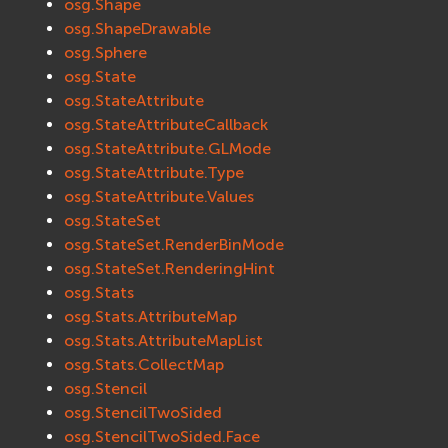
osg.Shape
osg.ShapeDrawable
osg.Sphere
osg.State
osg.StateAttribute
osg.StateAttributeCallback
osg.StateAttribute.GLMode
osg.StateAttribute.Type
osg.StateAttribute.Values
osg.StateSet
osg.StateSet.RenderBinMode
osg.StateSet.RenderingHint
osg.Stats
osg.Stats.AttributeMap
osg.Stats.AttributeMapList
osg.Stats.CollectMap
osg.Stencil
osg.StencilTwoSided
osg.StencilTwoSided.Face