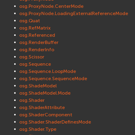
osg.ProxyNode.CenterMode
osg.ProxyNode.LoadingExternalReferenceMode
osg.Quat
osg.RefMatrix
osg.Referenced
osg.RenderBuffer
osg.RenderInfo
osg.Scissor
osg.Sequence
osg.Sequence.LoopMode
osg.Sequence.SequenceMode
osg.ShadeModel
osg.ShadeModel.Mode
osg.Shader
osg.ShaderAttribute
osg.ShaderComponent
osg.Shader.ShaderDefinesMode
osg.Shader.Type