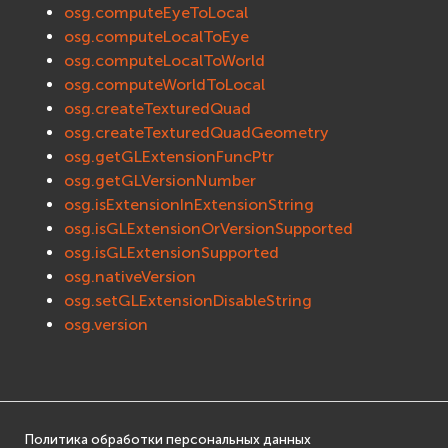
osg.computeEyeToLocal
osg.computeLocalToEye
osg.computeLocalToWorld
osg.computeWorldToLocal
osg.createTexturedQuad
osg.createTexturedQuadGeometry
osg.getGLExtensionFuncPtr
osg.getGLVersionNumber
osg.isExtensionInExtensionString
osg.isGLExtensionOrVersionSupported
osg.isGLExtensionSupported
osg.nativeVersion
osg.setGLExtensionDisableString
osg.version
Политика обработки персональных данных