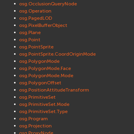
osg.OcclusionQueryNode
osg.Operation
osg.PagedLOD
osg.PixelBufferObject
osg.Plane
osg.Point
osg.PointSprite
osg.PointSprite.CoordOriginMode
osg.PolygonMode
osg.PolygonMode.Face
osg.PolygonMode.Mode
osg.PolygonOffset
osg.PositionAttitudeTransform
osg.PrimitiveSet
osg.PrimitiveSet.Mode
osg.PrimitiveSet.Type
osg.Program
osg.Projection
osg.ProxyNode