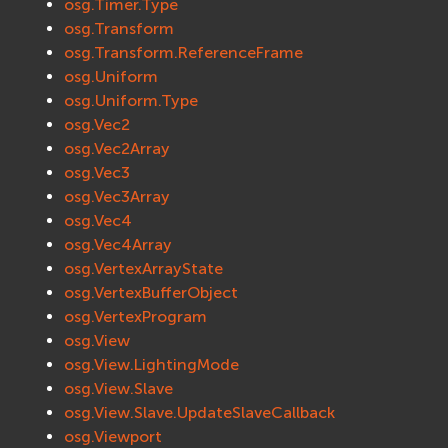
osg.Timer.Type
osg.Transform
osg.Transform.ReferenceFrame
osg.Uniform
osg.Uniform.Type
osg.Vec2
osg.Vec2Array
osg.Vec3
osg.Vec3Array
osg.Vec4
osg.Vec4Array
osg.VertexArrayState
osg.VertexBufferObject
osg.VertexProgram
osg.View
osg.View.LightingMode
osg.View.Slave
osg.View.Slave.UpdateSlaveCallback
osg.Viewport