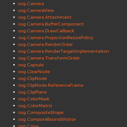
osg.Camera
osg.CameraView
osg.Camera.Attachment
osg.Camera.BufferComponent
osg.Camera.DrawCallback
osg.Camera.ProjectionResizePolicy
osg.Camera.RenderOrder
osg.Camera.RenderTargetImplementation
osg.Camera.TransformOrder
osg.Capsule
osg.ClearNode
osg.ClipNode
osg.ClipNode.ReferenceFrame
osg.ClipPlane
osg.ColorMask
osg.ColorMatrix
osg.CompositeShape
osg.ComputeBoundsVisitor
osg.Cone