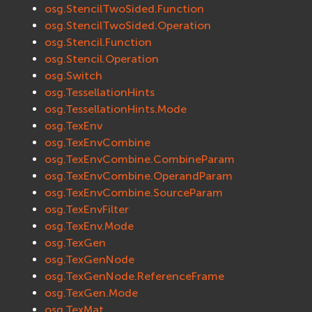
osg.StencilTwoSided.Function
osg.StencilTwoSided.Operation
osg.Stencil.Function
osg.Stencil.Operation
osg.Switch
osg.TessellationHints
osg.TessellationHints.Mode
osg.TexEnv
osg.TexEnvCombine
osg.TexEnvCombine.CombineParam
osg.TexEnvCombine.OperandParam
osg.TexEnvCombine.SourceParam
osg.TexEnvFilter
osg.TexEnv.Mode
osg.TexGen
osg.TexGenNode
osg.TexGenNode.ReferenceFrame
osg.TexGen.Mode
osg.TexMat