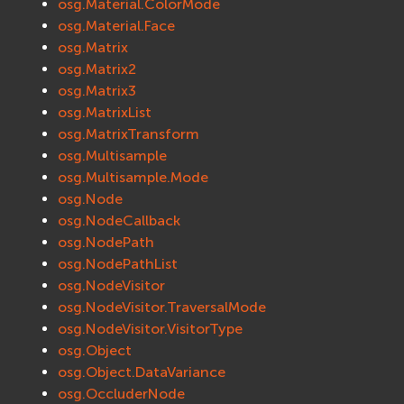
osg.Material.ColorMode
osg.Material.Face
osg.Matrix
osg.Matrix2
osg.Matrix3
osg.MatrixList
osg.MatrixTransform
osg.Multisample
osg.Multisample.Mode
osg.Node
osg.NodeCallback
osg.NodePath
osg.NodePathList
osg.NodeVisitor
osg.NodeVisitor.TraversalMode
osg.NodeVisitor.VisitorType
osg.Object
osg.Object.DataVariance
osg.OccluderNode