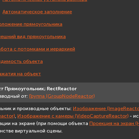
Автоматическое заполнение
оложение прямоугольника
нешний вид прямоугольника
абота с потомками и иерархией
идимость объекта
ажатия на объект
кт
Прямоугольник;
RectReactor
зводный от:
Группа (GroupNodeReactor)
ьник и производные объекты:
Изображение (ImageReacto
actor)
,
Изображение с камеры (VideoCaptureReactor)
- и
ции на экране (при помощи объекта
Проекция на экран (
нстве виртуальной сцены.