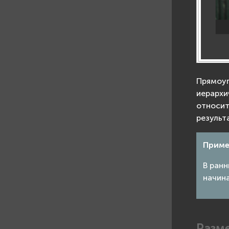
Прямоуг
иерархи
относит
результ
Приме
В ранн
начина
Разм