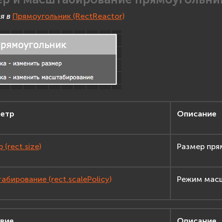
я в
Прямоугольник (RectReactor)
етр
Описание
 (rect.size)
Размер пря
бирование (rect.scalePolicy)
Режим масш
вие
Описание