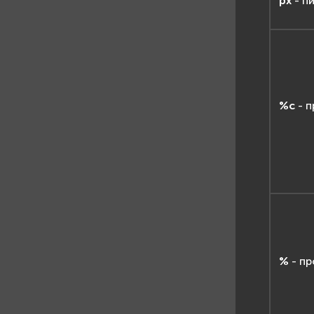
px
- п
%c
- п
%
- пр