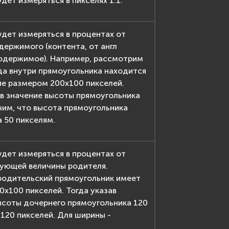
дет измеряться в пикселях 1:1.
удет измеряться в процентах от
держимого (контента, от англ
содержимое). Например, рассмотрим
гда внутри прямоугольника находится
е размером 200х100 пикселей.
ав значение высоты прямоугольника
чим, что высота прямоугольника
а 50 пикселям.
удет измеряться в процентах от
ующей величины родителя.
родительский прямоугольник имеет
0х100 пикселей. Тогда указав
ысоты дочернего прямоугольника 120
 120 пикселей. Для ширины -
.