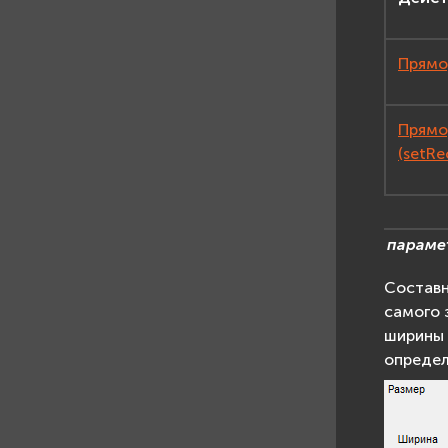
Прямоу
Прямо
(setRe
параме
Составн
самого 
ширины 
определ