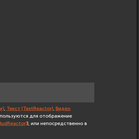
r)
,
Текст (TextReactor)
,
Видео
спользуются для отображение
HudReactor)
), или непосредственно в