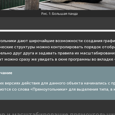
ольники дают широчайшие возможности создания графи
ческие структуры можно контролировать порядок отобр
ельно друг друга и задавать правила их масштабировани
ат можно сразу же увидеть в окне программы во вкладке 
чание
их версиях действия для данного объекта начинались с 
ются со слова «Прямоугольники» для выделения типа, в 
ер и масштабирование прямоугольни