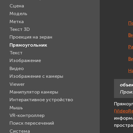
Сцена
Модель
Метка
П
Текст 3D
В
Проекция на экран
Прямоугольник
Р
Текст
В
Изображение
Видео
Н
Изображение с камеры
Viewer
объе
Манипулятор камеры
Прои
Интерактивное устройство
Прямоул
Мышь
(VideoRe
VR-контроллер
информа
Поиск пересечений
простра
Система