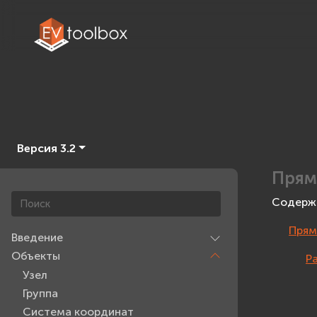
Версия 3.2
Прям
Содерж
Прям
Введение
Объекты
Р
Узел
Группа
Система координат