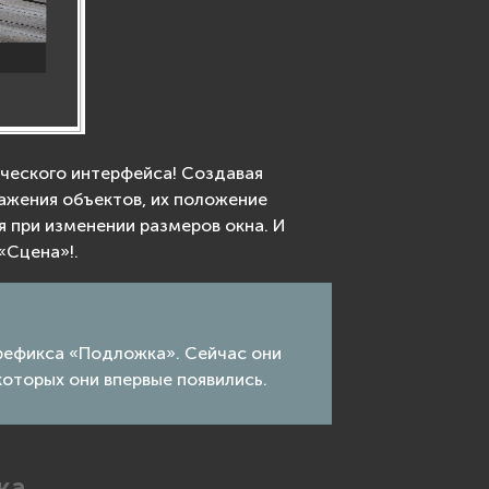
ческого интерфейса! Создавая
ажения объектов, их положение
я при изменении размеров окна. И
«Сцена»!.
префикса «Подложка». Сейчас они
которых они впервые появились.
ка