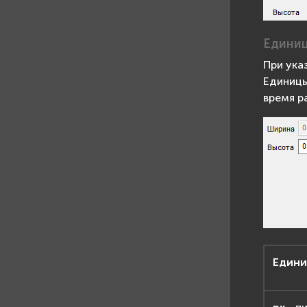
Единиц
При ука
Единицы
время р
Едини