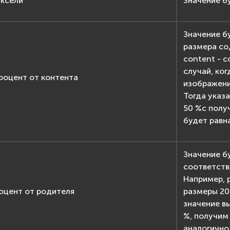
иксели
Значение бу
Значение б
размера со
content - 
случай, ко
роцент от контента
изображени
Тогда указ
50 %c полу
будет равн
Значение б
соответств
Например, 
оцент от родителя
размеры 20
значение в
%, получим
аналогично