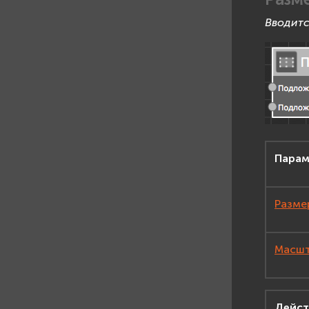
Вводитс
Парам
Размер
Масшта
Дейст