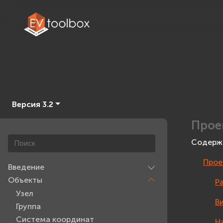
Версия 3.2
Прое
Содерж
Прое
Введение
Объекты
Р
Узел
В
Группа
Система координат
Н