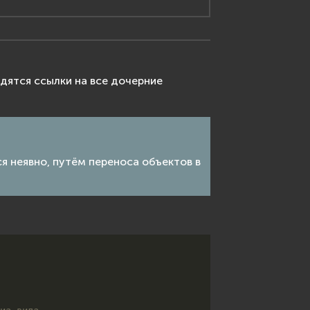
одятся ссылки на все дочерние
 неявно, путём переноса объектов в