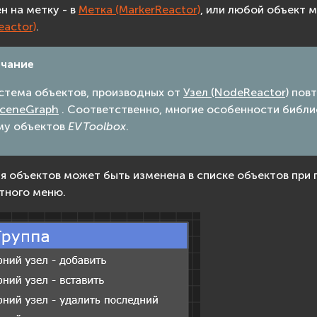
н на метку - в
Метка (MarkerReactor)
, или любой объект 
eactor)
.
чание
истема объектов, производных от
Узел (NodeReactor)
повт
ceneGraph
. Соответственно, многие особенности библи
му объектов
EV Toolbox
.
я объектов может быть изменена в списке объектов при 
тного меню.