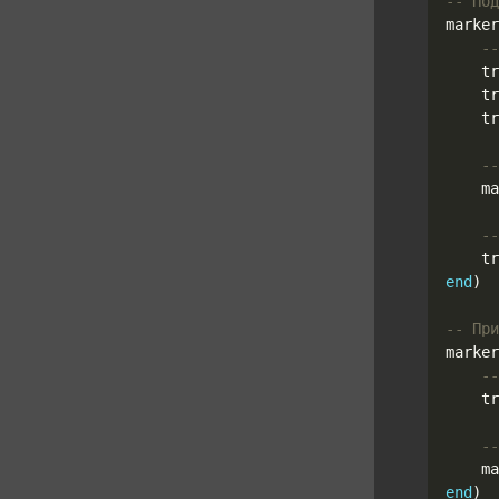
-- Под
marker
--
tr
tr
tr
--
ma
--
tr
end
)
-- При
marker
--
tr
--
ma
end
)