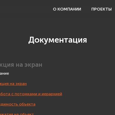
О КОМПАНИИ
ПРОЕКТЫ
Документация
кция на экран
ание
кция на экран
абота с потомками и иерархией
идимость объекта
ажатия на объект