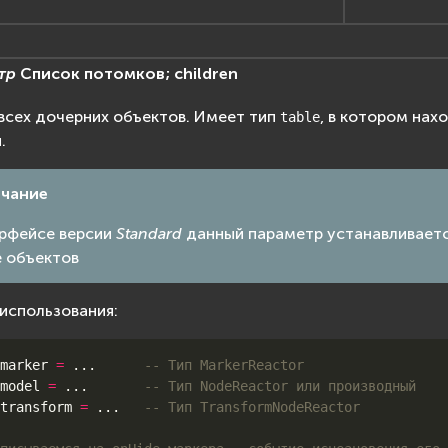
тр
Список
потомков;
children
всех дочерних объектов. Имеет тип
, в котором нах
table
.
чание
ерфейсе версии
Standard
данный параметр устанавливается
е объектов
использования:
marker
=
...
-- Тип MarkerReactor
model
=
...
-- Тип NodeReactor или производный
transform
=
...
-- Тип TransformNodeReactor