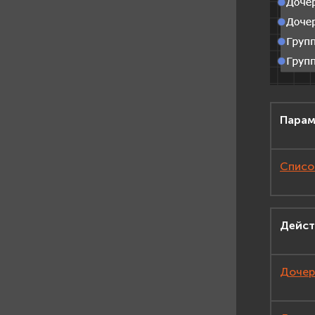
Парам
Список
Дейст
Дочерн