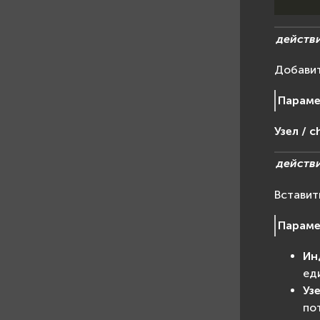
действ
Добавит
Парам
Узел / c
действ
Вставит
Парам
Ин
ед
Узе
по