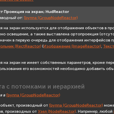
кт
Проекция
на
экран;
HudReactor
зводный от:
Группа (GroupNodeReactor)
я на экран используется для отображения объектов в про
но освещение, а также выставлена ортопроекция (отсутс
начен в первую очередь для отображения интерфейсов п
ольник (RectReactor)
(
Изображение (ImageReactor)
,
Текст
я на экран не имеет собственных параметров, кроме пер
ользования его возможностей необходимо добавить объе
та с потомками и иерархией
я в
Группа (GroupNodeReactor)
объект, производный от
Группа (GroupNodeReactor)
может
в, производных от
Узел (NodeReactor)
. Например, любой