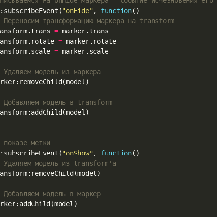
писываемся на onHide маркера - событие исчезновения его 
:
subscribeEvent
(
"onHide"
,
function
()
 Переносим трансформацию маркера на transform
ansform
.
trans
=
marker
.
trans
ansform
.
rotate
=
marker
.
rotate
ansform
.
scale
=
marker
.
scale
 Удаляем модель из маркера
rker
:
removeChild
(
model
)
 Добавляем модель в transform
ansform
:
addChild
(
model
)
 показе метки
:
subscribeEvent
(
"onShow"
,
function
()
 Удаляем модель из transform'а
ansform
:
removeChild
(
model
)
 Добавляем модель в маркер
rker
:
addChild
(
model
)