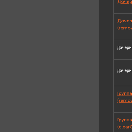
Дочерн
Дочер
(remov
Дочерн
Дочерн
Группа
(remov
Группа
(clear