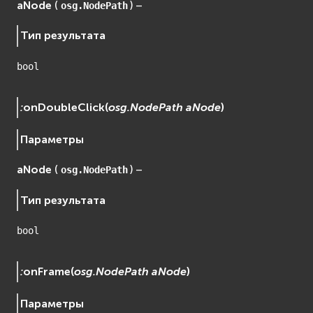
aNode
(
) –
osg.NodePath
Тип результата
bool
:
onDoubleClick
(
osg.NodePath
aNode
)
Параметры
aNode
(
) –
osg.NodePath
Тип результата
bool
:
onFrame
(
osg.NodePath
aNode
)
Параметры