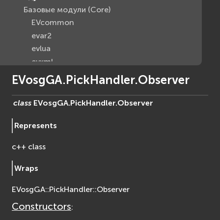
Базовые модули (Core)
EVcommon
evar2
evlua
evxml
Граф Сцены (Scene Graph)
EVosgGA.PickHandler.Observer
EVosg
EVosgAV
class
EVosgGA.PickHandler.
Observer
EVosgAnimation
Represents
EVosgGA
EVosgHMD
c++ class
EVosgShadow
EVosgText
Wraps
EVosgUtil
EVosgGA::PickHandler::Observer
EVosgViewer
osg
Constructors
:
osgAnimation