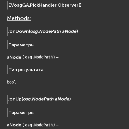
EVosgGA.PickHandler.
Observer
(
)
osgDB
osgGA
Methods:
osgParticle
osgShadow
:
onDown
(
osg.NodePath
aNode
)
osgText
osgUtil
Параметры
osgViewer
aNode
(
) –
osg.NodePath
Фаиловая система (File System)
fs
Тип результата
ios
bool
Сеть (Network)
EVremoted
:
onUp
(
osg.NodePath
aNode
)
Параметры
aNode
(
) –
osg.NodePath