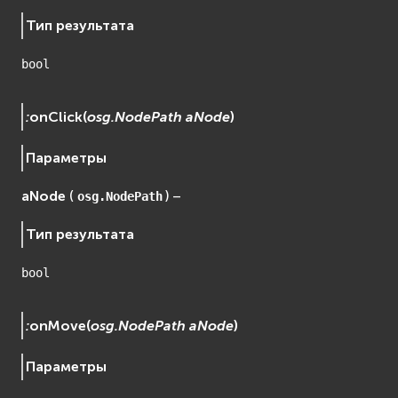
Тип результата
bool
:
onClick
(
osg.NodePath
aNode
)
Параметры
aNode
(
) –
osg.NodePath
Тип результата
bool
:
onMove
(
osg.NodePath
aNode
)
Параметры