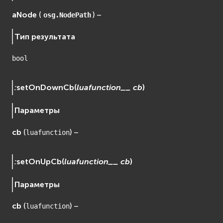
aNode
(
) –
osg.NodePath
Тип результата
bool
:
setOnDownCb
(
luafunction__
cb
)
Параметры
cb
(
) –
luafunction
:
setOnUpCb
(
luafunction__
cb
)
Параметры
cb
(
) –
luafunction