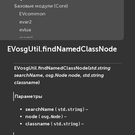
Базовые модули (Core)
EVcommon
evar2
evlua
evxml
Граф Сцены (Scene Graph)
EVosgUtil.findNamedClassNode
EVosg
EVosgAV
EVosgUtil.
findNamedClassNode
(
std.string
EVosgAnimation
searchName
,
osg.Node
node
,
std.string
EVosgGA
classname
)
EVosgHMD
EVosgShadow
Параметры
EVosgText
searchName
(
) –
EVosgUtil
std.string
node
(
) –
osg.Node
EVosgViewer
classname
(
) –
std.string
osg
osgAnimation