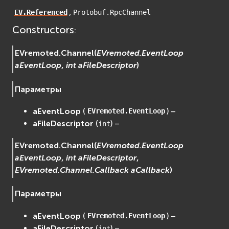
osgDB
,
EV.Referenced
Protobuf.RpcChannel
osgGA
Constructors
:
osgParticle
osgShadow
EVremoted.
Channel
(
EVremoted.EventLoop
aEventLoop
,
int
aFileDescriptor
)
osgText
osgUtil
Параметры
osgViewer
Фаиловая система (File System)
aEventLoop
(
) –
EVremoted.EventLoop
fs
aFileDescriptor
(
) –
int
ios
EVremoted.
Channel
(
EVremoted.EventLoop
Сеть (Network)
aEventLoop
,
int
aFileDescriptor
,
EVremoted
EVremoted.Channel.Callback
aCallback
)
Параметры
aEventLoop
(
) –
EVremoted.EventLoop
aFileDescriptor
(
) –
int