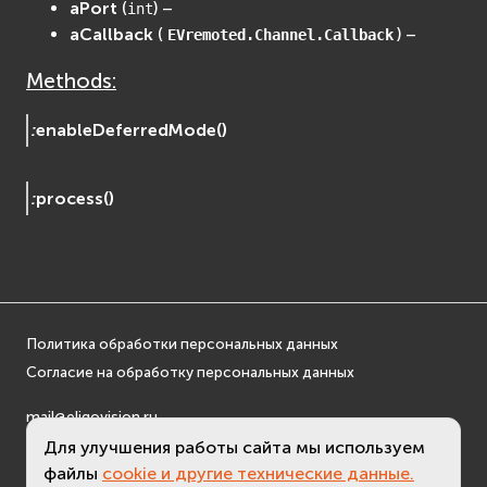
aPort
(
) –
int
aCallback
(
) –
EVremoted.Channel.Callback
Methods:
:
enableDeferredMode
(
)
:
process
(
)
Политика обработки персональных данных
Согласие на обработку персональных данных
mail@eligovision.ru
+7 (495) 740 08 16
Для улучшения работы сайта мы используем
© ООО "ЭлигоВижн", 2005-2026
файлы
cookie и другие технические данные.