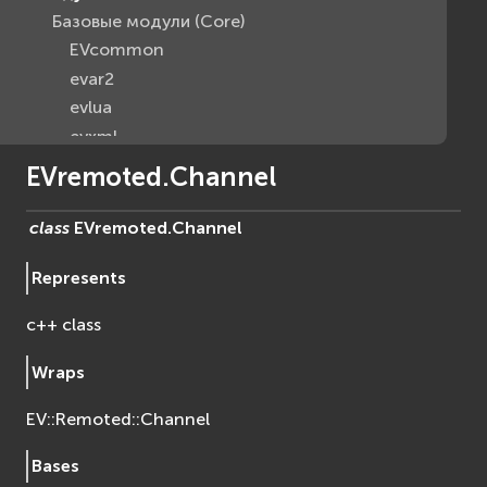
Базовые модули (Core)
EVcommon
evar2
evlua
evxml
Граф Сцены (Scene Graph)
EVremoted.Channel
EVosg
EVosgAV
class
EVremoted.
Channel
EVosgAnimation
Represents
EVosgGA
EVosgHMD
c++ class
EVosgShadow
EVosgText
Wraps
EVosgUtil
EV::Remoted::Channel
EVosgViewer
osg
Bases
osgAnimation