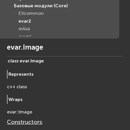
Базовые модули (Core)
EVcommon
evar2
evlua
evxml
Граф Сцены (Scene Graph)
evar.Image
EVosg
EVosgAV
class
evar.
Image
EVosgAnimation
Represents
EVosgGA
EVosgHMD
c++ class
EVosgShadow
EVosgText
Wraps
EVosgUtil
evar::Image
EVosgViewer
osg
Constructors
:
osgAnimation