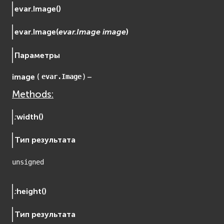
evar.
Image
(
)
osgDB
osgGA
evar.
Image
(
evar.Image
image
)
osgParticle
osgShadow
Параметры
osgText
image
(
) –
osgUtil
evar.Image
osgViewer
Methods:
Фаиловая система (File System)
:
width
(
)
fs
ios
Тип результата
Сеть (Network)
EVremoted
unsigned
:
height
(
)
Тип результата