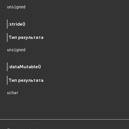
unsigned
:
stride
(
)
Тип результата
unsigned
:
dataMutable
(
)
Тип результата
uchar