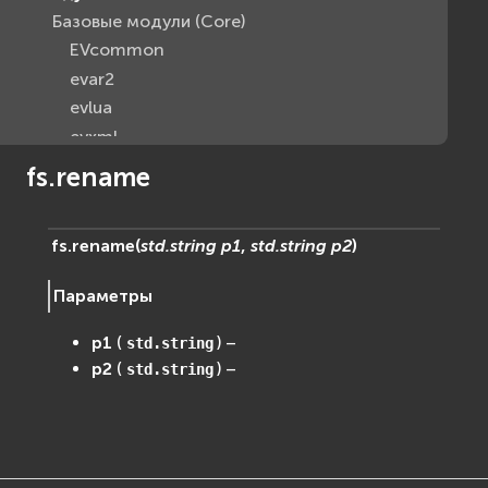
Базовые модули (Core)
EVcommon
evar2
evlua
evxml
Граф Сцены (Scene Graph)
fs.rename
EVosg
EVosgAV
fs.
rename
(
std.string
p1
,
std.string
p2
)
EVosgAnimation
EVosgGA
Параметры
EVosgHMD
EVosgShadow
p1
(
) –
std.string
EVosgText
p2
(
) –
std.string
EVosgUtil
EVosgViewer
osg
osgAnimation