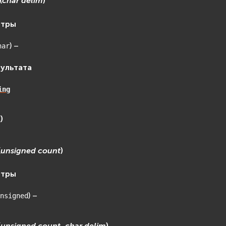
(
char
delim
)
етры
) –
har
зультата
ing
(
)
(
unsigned
count
)
етры
) –
nsigned
(
unsigned
count
,
char
delim
)