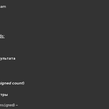
ream
s:
зультата
signed
count
)
етры
) –
nsigned