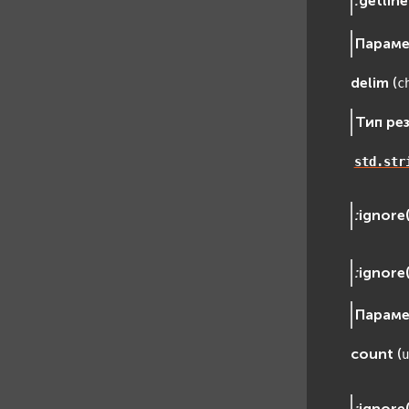
:
getline
Парам
delim
(
c
Тип ре
std.str
:
ignore
:
ignore
Парам
count
(
u
:
ignore