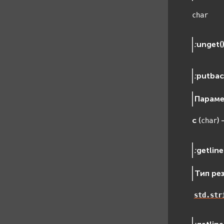
char
:
unget
(
:
putba
Парам
c
(
) 
char
:
getline
Тип ре
std.str