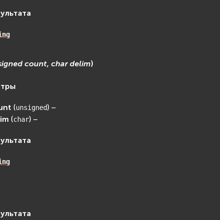
зультата
ing
signed
count
,
char
delim
)
етры
unt
(
) –
unsigned
lim
(
) –
char
зультата
ing
зультата