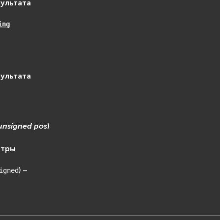
зультата
ing
зультата
unsigned
pos
)
етры
) –
igned