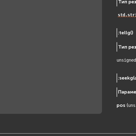
Тип ре
std.str
:
tellg
(
)
Тип ре
unsigned
:
seekg
(
Парам
pos
(
uns