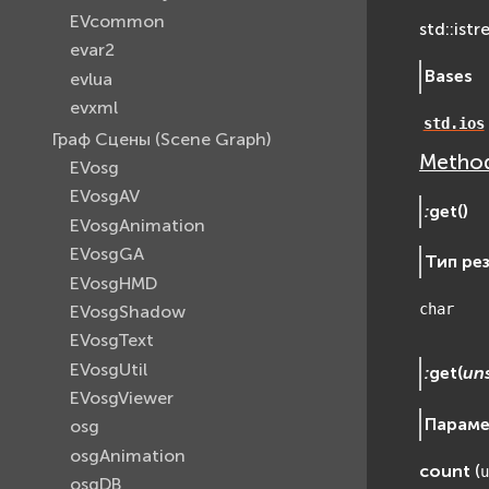
EVcommon
std::ist
evar2
Bases
evlua
evxml
std.ios
Граф Сцены (Scene Graph)
Method
EVosg
EVosgAV
:
get
(
)
EVosgAnimation
EVosgGA
Тип ре
EVosgHMD
char
EVosgShadow
EVosgText
EVosgUtil
:
get
(
un
EVosgViewer
Парам
osg
osgAnimation
count
(
u
osgDB