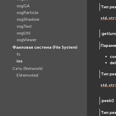
osgGA
Тип ре
osgParticle
std.str
osgShadow
osgText
osgUtil
:
get
(
un
osgViewer
Парам
Фаиловая система (File System)
fs
co
ios
de
Сеть (Network)
Тип ре
EVremoted
std.str
:
peek
(
)
Тип ре