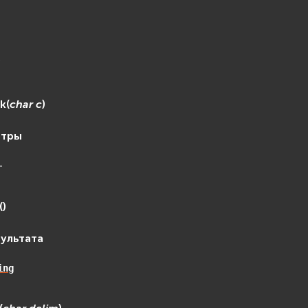
)
ck
(
char
c
)
етры
–
(
)
зультата
ing