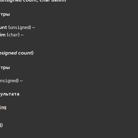
етры
unt
(
) –
unsigned
lim
(
) –
char
nsigned
count
)
етры
) –
nsigned
зультата
ing
(
)