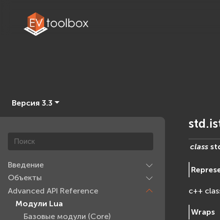
Версия 3.3
std.i
class
st
Введение
Repres
Объекты
Advanced API Reference
c++ clas
Модули Lua
Wraps
Базовые модули (Core)