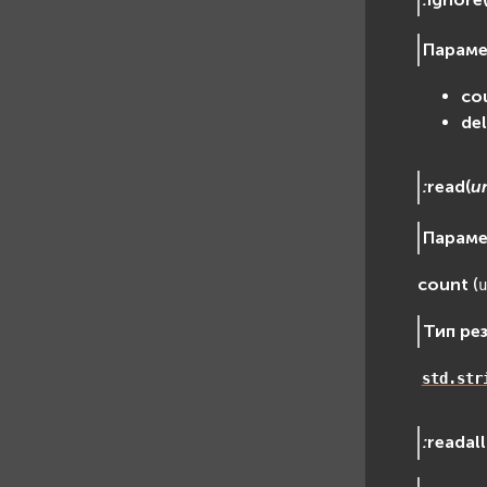
Парам
co
de
:
read
(
u
Парам
count
(
u
Тип ре
std.str
:
readall