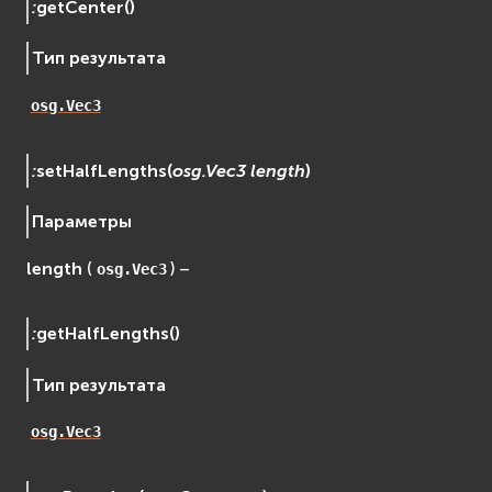
:
getCenter
(
)
Тип результата
osg.Vec3
:
setHalfLengths
(
osg.Vec3
length
)
Параметры
length
(
) –
osg.Vec3
:
getHalfLengths
(
)
Тип результата
osg.Vec3