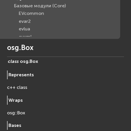
Базовые модули (Core)
EVcommon
evar2
evlua
evxml
Граф Сцены (Scene Graph)
osg.Box
EVosg
EVosgAV
class
osg.
Box
EVosgAnimation
Represents
EVosgGA
EVosgHMD
c++ class
EVosgShadow
EVosgText
Wraps
EVosgUtil
osg::Box
EVosgViewer
osg
Bases
osgAnimation