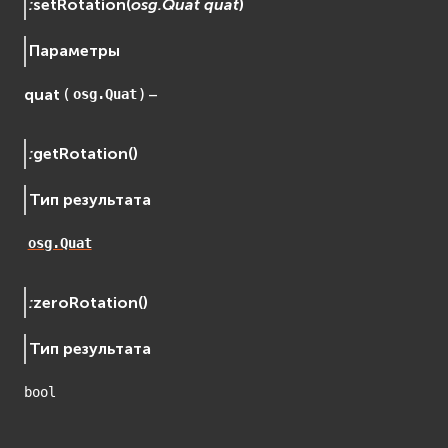
:
setRotation
(
osg.Quat
quat
)
Параметры
quat
(
) –
osg.Quat
:
getRotation
(
)
Тип результата
osg.Quat
:
zeroRotation
(
)
Тип результата
bool