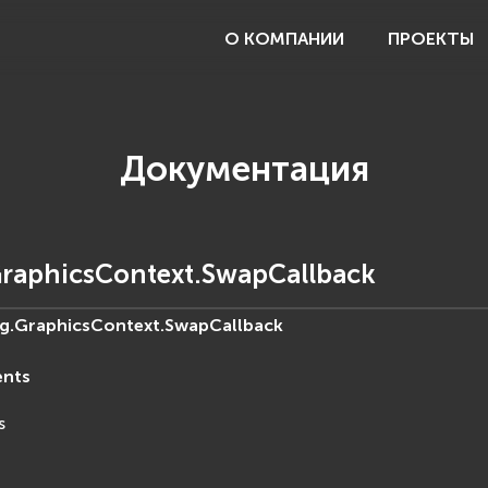
О КОМПАНИИ
ПРОЕКТЫ
Документация
raphicsContext.SwapCallback
g.GraphicsContext.
SwapCallback
ents
s