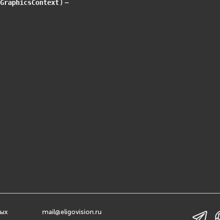
) –
GraphicsContext
ных
mail@eligovision.ru