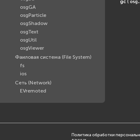
gc
(
osg.
osgGA
osgParticle
osgShadow
osgText
osgUtil
osgViewer
Фаиловая система (File System)
fs
ios
Сеть (Network)
EVremoted
Политика обработки персональ
данных