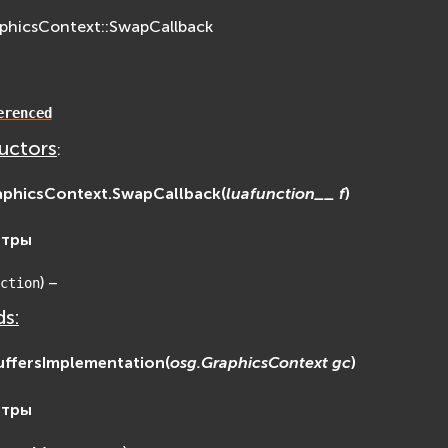
aphicsContext::SwapCallback
erenced
uctors
:
aphicsContext.
SwapCallback
(
luafunction__
f
)
етры
) –
ction
s:
ffersImplementation
(
osg.GraphicsContext
gc
)
етры