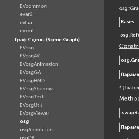
EVcommon
osg::Gr
evar2
Bases
evlua
evxml
osg.Ref
Граф Сцены (Scene Graph)
Constr
EVosg
EVosgAV
osg.Gr
EVosgAnimation
EVosgGA
Парам
EVosgHMD
f
(
luafun
EVosgShadow
EVosgText
Method
EVosgUtil
:
swapBu
EVosgViewer
osg
Парам
osgAnimation
osgDB