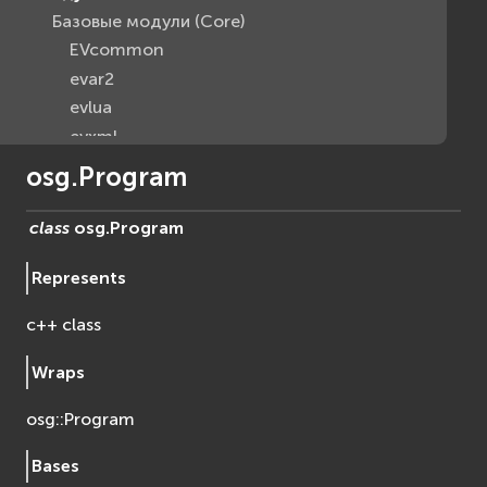
Базовые модули (Core)
EVcommon
evar2
evlua
evxml
Граф Сцены (Scene Graph)
osg.Program
EVosg
EVosgAV
class
osg.
Program
EVosgAnimation
Represents
EVosgGA
EVosgHMD
c++ class
EVosgShadow
EVosgText
Wraps
EVosgUtil
osg::Program
EVosgViewer
osg
Bases
osgAnimation