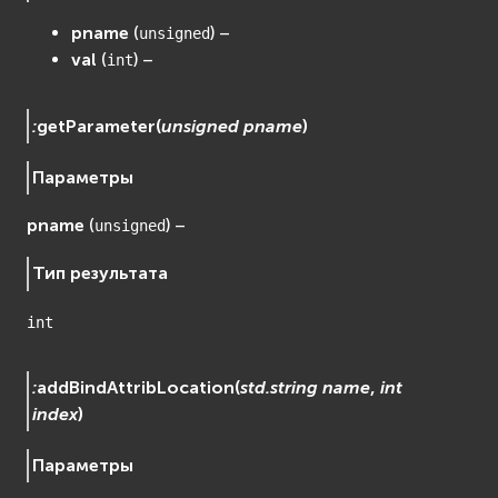
pname
(
) –
unsigned
val
(
) –
int
:
getParameter
(
unsigned
pname
)
Параметры
pname
(
) –
unsigned
Тип результата
int
:
addBindAttribLocation
(
std.string
name
,
int
index
)
Параметры