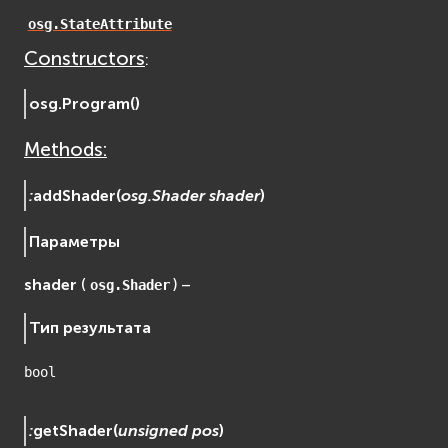
osgDB
osg.StateAttribute
osgGA
Constructors
:
osgParticle
osgShadow
osg.
Program
(
)
osgText
Methods:
osgUtil
osgViewer
:
addShader
(
osg.Shader
shader
)
Фаиловая система (File System)
fs
Параметры
ios
shader
(
) –
osg.Shader
Сеть (Network)
EVremoted
Тип результата
bool
:
getShader
(
unsigned
pos
)