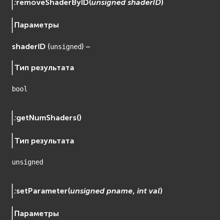
:
removeShaderByID
(
unsigned
shaderID
)
Параметры
shaderID
(
) –
unsigned
Тип результата
bool
:
getNumShaders
(
)
Тип результата
unsigned
:
setParameter
(
unsigned
pname
,
int
val
)
Параметры