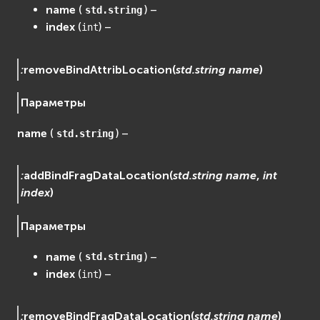
name
(
) –
std.string
index
(
) –
int
:
removeBindAttribLocation
(
std.string
name
)
Параметры
name
(
) –
std.string
:
addBindFragDataLocation
(
std.string
name
,
int
index
)
Параметры
name
(
) –
std.string
index
(
) –
int
:
removeBindFragDataLocation
(
std.string
name
)