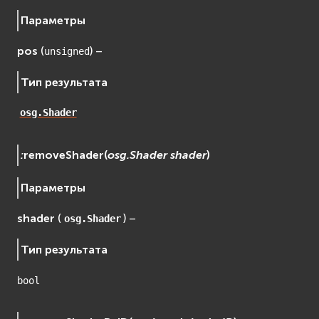
Параметры
pos
(
) –
unsigned
Тип результата
osg.Shader
:
removeShader
(
osg.Shader
shader
)
Параметры
shader
(
) –
osg.Shader
Тип результата
bool