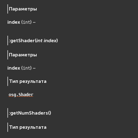
Параметры
index
(
) –
int
:
getShader
(
int
index
)
Параметры
index
(
) –
int
Тип результата
osg.Shader
:
getNumShaders
(
)
Тип результата