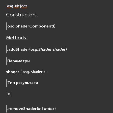
osgDB
osg.Object
osgGA
Constructors
:
osgParticle
osgShadow
osg.
ShaderComponent
(
)
osgText
Methods:
osgUtil
osgViewer
:
addShader
(
osg.Shader
shader
)
Фаиловая система (File System)
fs
Параметры
ios
shader
(
) –
osg.Shader
Сеть (Network)
EVremoted
Тип результата
int
:
removeShader
(
int
index
)