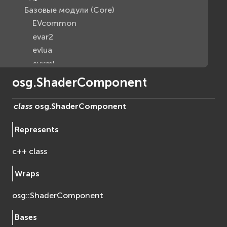
Базовые модули (Core)
EVcommon
evar2
evlua
evxml
Граф Сцены (Scene Graph)
osg.ShaderComponent
EVosg
EVosgAV
class
osg.
ShaderComponent
EVosgAnimation
Represents
EVosgGA
EVosgHMD
c++ class
EVosgShadow
EVosgText
Wraps
EVosgUtil
osg::ShaderComponent
EVosgViewer
osg
Bases
osgAnimation