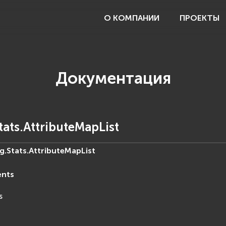
О КОМПАНИИ
ПРОЕКТЫ
Документация
tats.AttributeMapList
g.Stats.
AttributeMapList
ents
s