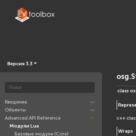
Версия 3.3
osg.S
class
os
Введение
Repres
Объекты
Advanced API Reference
c++ clas
Модули Lua
Wraps
Базовые модули (Core)