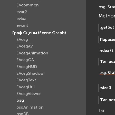
EVcommon
osg::Sta
evar2
Method
evlua
evxml
:
get
(
int
Граф Сцены (Scene Graph)
Парам
EVosg
EVosgAV
index
(
i
EVosgAnimation
EVosgGA
Тип ре
EVosgHMD
osg.Sta
EVosgShadow
EVosgText
EVosgUtil
:
size
(
)
EVosgViewer
Тип ре
osg
osgAnimation
int
osgDB