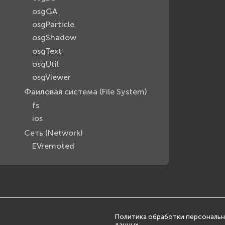
osgGA
osgParticle
osgShadow
osgText
osgUtil
osgViewer
Фаиловая система (File System)
fs
ios
Сеть (Network)
EVremoted
Политика обработки персональ
данных