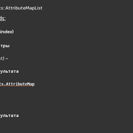
ts::AttributeMapList
s:
index
)
етры
) –
nt
зультата
ts.AttributeMap
зультата