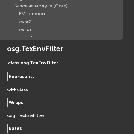
Базовые модули (Core)
EVcommon
evar2
evlua
evxml
Граф Сцены (Scene Graph)
osg.TexEnvFilter
EVosg
EVosgAV
class
osg.
TexEnvFilter
EVosgAnimation
Represents
EVosgGA
EVosgHMD
c++ class
EVosgShadow
EVosgText
Wraps
EVosgUtil
osg::TexEnvFilter
EVosgViewer
osg
Bases
osgAnimation