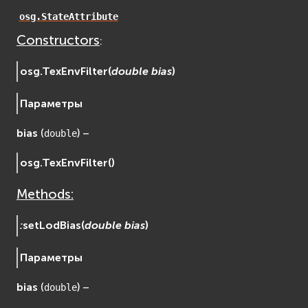
osgDB
osg.StateAttribute
osgGA
Constructors
:
osgParticle
osgShadow
osg.
TexEnvFilter
(
double
bias
)
osgText
Параметры
osgUtil
osgViewer
bias
(
) –
double
Фаиловая система (File System)
fs
osg.
TexEnvFilter
(
)
ios
Methods:
Сеть (Network)
EVremoted
:
setLodBias
(
double
bias
)
Параметры
bias
(
) –
double