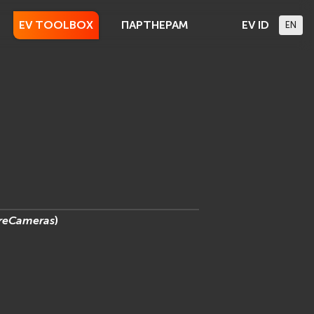
EV TOOLBOX
ПАРТНЕРАМ
EV ID
EN
reCameras
)