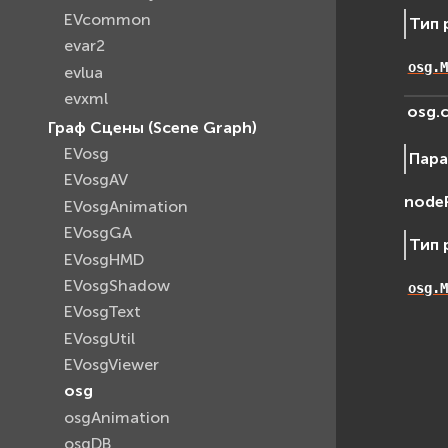
EVcommon
Тип 
evar2
osg.M
evlua
evxml
osg.
Граф Сцены (Scene Graph)
EVosg
Пар
EVosgAV
node
EVosgAnimation
EVosgGA
Тип 
EVosgHMD
EVosgShadow
osg.M
EVosgText
EVosgUtil
EVosgViewer
osg
osgAnimation
osgDB