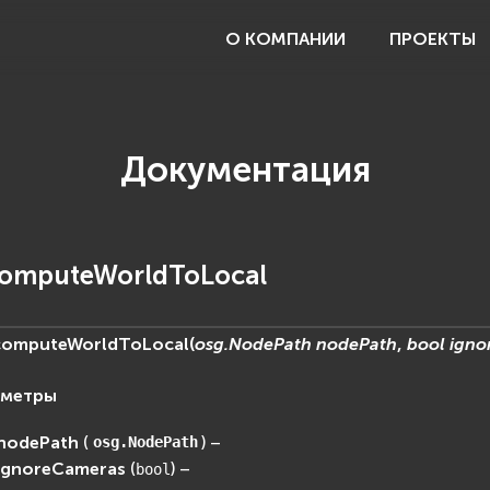
О КОМПАНИИ
ПРОЕКТЫ
Документация
computeWorldToLocal
computeWorldToLocal
(
osg.NodePath
nodePath
,
bool
igno
аметры
nodePath
(
) –
osg.NodePath
ignoreCameras
(
) –
bool