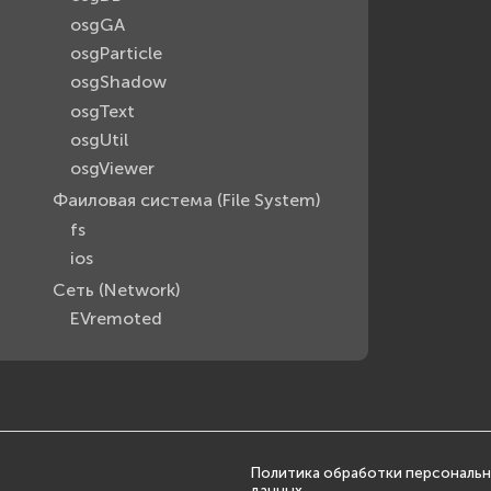
osgGA
osgParticle
osgShadow
osgText
osgUtil
osgViewer
Фаиловая система (File System)
fs
ios
Сеть (Network)
EVremoted
Политика обработки персональ
данных