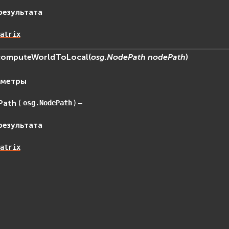
результата
atrix
computeWorldToLocal
(
osg.NodePath
nodePath
)
аметры
Path
(
) –
osg.NodePath
результата
atrix