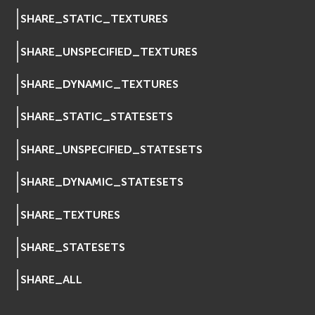
osgDB
SHARE_STATIC_TEXTURES
osgGA
SHARE_UNSPECIFIED_TEXTURES
osgParticle
osgShadow
SHARE_DYNAMIC_TEXTURES
osgText
osgUtil
SHARE_STATIC_STATESETS
osgViewer
Фаиловая система (File System)
SHARE_UNSPECIFIED_STATESETS
fs
SHARE_DYNAMIC_STATESETS
ios
Сеть (Network)
SHARE_TEXTURES
EVremoted
SHARE_STATESETS
SHARE_ALL