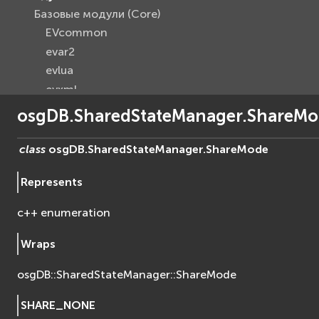
Базовые модули (Core)
EVcommon
evar2
evlua
evxml
Граф Сцены (Scene Graph)
osgDB.SharedStateManager.ShareM
EVosg
EVosgAV
class
osgDB.SharedStateManager.
ShareMode
EVosgAnimation
Represents
EVosgGA
EVosgHMD
c++ enumeration
EVosgShadow
EVosgText
Wraps
EVosgUtil
osgDB::SharedStateManager::ShareMode
EVosgViewer
osg
SHARE_NONE
osgAnimation