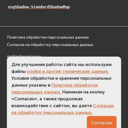
osgDB
osgShadow.StandardShadowMap
osgGA
osgParticle
osgShadow
osgText
Политика обработки персональных данных
osgUtil
Согласие на обработку персональных данных
osgViewer
mail@eligovision.ru
Фаиловая система (File System)
+7 (495) 740 08 16
Для улучшения работы сайта мы используем
fs
файлы
cookie и другие технические данные.
© ООО "ЭлигоВижн", 2005-2026
ios
Условия обработки и хранения персональных
Сеть (Network)
данных указаны в
Политике обработки
EVremoted
персональных данных.
Нажимая на кнопку
«Согласен», а также продолжая
взаимодействие с сайтом, вы даете
Согласие
на обработку персональных данных.
3.3 (
актуальная версия - 3.7
)
Согласен