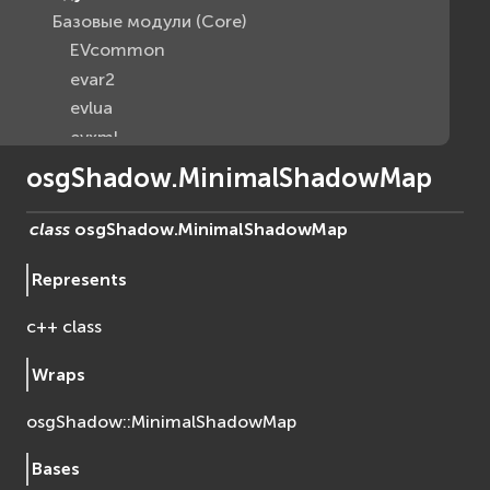
Базовые модули (Core)
EVcommon
evar2
evlua
evxml
Граф Сцены (Scene Graph)
osgShadow.MinimalShadowMap
EVosg
EVosgAV
class
osgShadow.
MinimalShadowMap
EVosgAnimation
Represents
EVosgGA
EVosgHMD
c++ class
EVosgShadow
EVosgText
Wraps
EVosgUtil
osgShadow::MinimalShadowMap
EVosgViewer
osg
Bases
osgAnimation