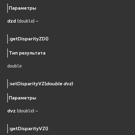
Параметры
dzd
(
) –
double
:
getDisparityZD
(
)
Тип результата
double
:
setDisparityVZ
(
double
dvz
)
Параметры
dvz
(
) –
double
:
getDisparityVZ
(
)