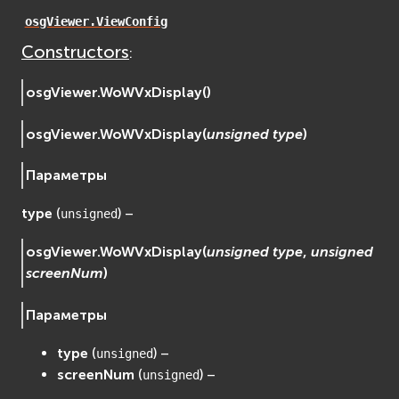
osgDB
osgViewer.ViewConfig
osgGA
Constructors
:
osgParticle
osgShadow
osgViewer.
WoWVxDisplay
(
)
osgText
osgViewer.
WoWVxDisplay
(
unsigned
type
)
osgUtil
osgViewer
Параметры
Фаиловая система (File System)
fs
type
(
) –
unsigned
ios
osgViewer.
WoWVxDisplay
(
unsigned
type
,
unsigned
Сеть (Network)
screenNum
)
EVremoted
Параметры
type
(
) –
unsigned
screenNum
(
) –
unsigned