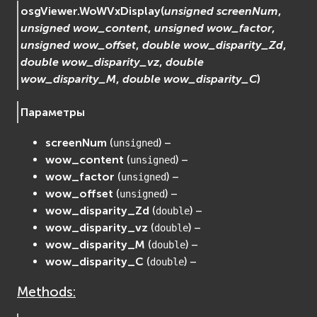
osgViewer.
WoWVxDisplay
(
unsigned
screenNum
,
unsigned
wow_content
,
unsigned
wow_factor
,
unsigned
wow_offset
,
double
wow_disparity_Zd
,
double
wow_disparity_vz
,
double
wow_disparity_M
,
double
wow_disparity_C
)
Параметры
screenNum
(
) –
unsigned
wow_content
(
) –
unsigned
wow_factor
(
) –
unsigned
wow_offset
(
) –
unsigned
wow_disparity_Zd
(
) –
double
wow_disparity_vz
(
) –
double
wow_disparity_M
(
) –
double
wow_disparity_C
(
) –
double
Methods: