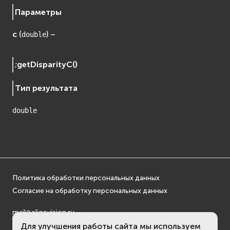
Параметры
c
(
) –
double
:
getDisparityC
(
)
Тип результата
double
Политика обработки персональных данных
Согласие на обработку персональных данных
mail@eligovision.ru
+7 (495) 740 08 16
Для улучшения работы сайта мы используем