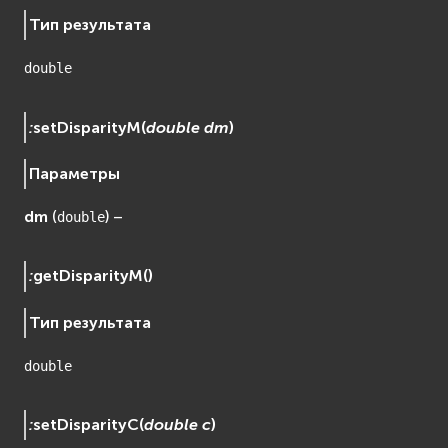
Тип результата
double
:
setDisparityM
(
double
dm
)
Параметры
dm
(
) –
double
:
getDisparityM
(
)
Тип результата
double
:
setDisparityC
(
double
c
)