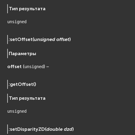
Тип результата
unsigned
:
setOffset
(
unsigned
offset
)
Параметры
offset
(
) –
unsigned
:
getOffset
(
)
Тип результата
unsigned
:
setDisparityZD
(
double
dzd
)