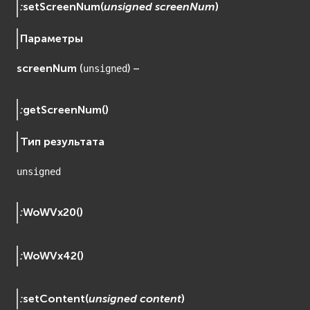
:
setScreenNum
(
unsigned
screenNum
)
Параметры
screenNum
(
) –
unsigned
:
getScreenNum
(
)
Тип результата
unsigned
:
WoWVx20
(
)
:
WoWVx42
(
)
:
setContent
(
unsigned
content
)