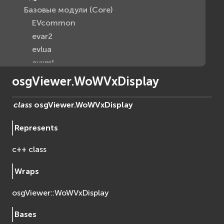
Базовые модули (Core)
EVcommon
evar2
evlua
evxml
Граф Сцены (Scene Graph)
osgViewer.WoWVxDisplay
EVosg
EVosgAV
class
osgViewer.
WoWVxDisplay
EVosgAnimation
Represents
EVosgGA
EVosgHMD
c++ class
EVosgShadow
EVosgText
Wraps
EVosgUtil
osgViewer::WoWVxDisplay
EVosgViewer
osg
Bases
osgAnimation