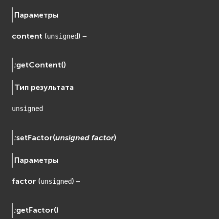
Параметры
content
(
) –
unsigned
:
getContent
(
)
Тип результата
unsigned
:
setFactor
(
unsigned
factor
)
Параметры
factor
(
) –
unsigned
:
getFactor
(
)