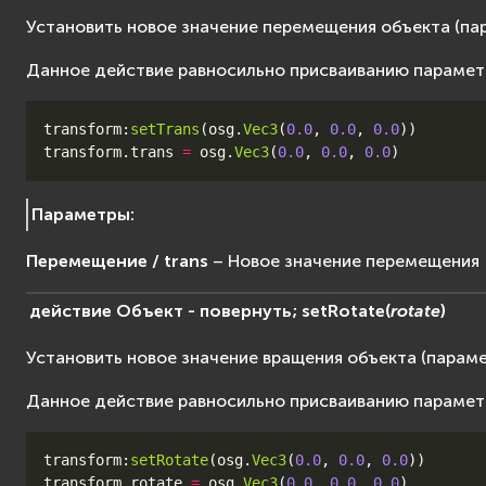
Установить новое значение перемещения объекта (п
Данное действие равносильно присваиванию параме
transform
:
setTrans
(
osg
.
Vec3
(
0.0
,
0.0
,
0.0
))
transform
.
trans
=
osg
.
Vec3
(
0.0
,
0.0
,
0.0
)
Параметры
:
Перемещение / trans
– Новое значение перемещения
действие
Объект
-
повернуть;
setRotate
(
rotate
)
Установить новое значение вращения объекта (парам
Данное действие равносильно присваиванию параме
transform
:
setRotate
(
osg
.
Vec3
(
0.0
,
0.0
,
0.0
))
transform
.
rotate
=
osg
.
Vec3
(
0.0
,
0.0
,
0.0
)