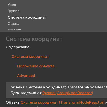
Узел
Группа
Система координат
Сцена
Модель
Метка
Система координат
Текст 3D
Содержание
Проекция на экран
Прямоугольник
Система координат
Текст
Положение объекта
Изображение
Видео
Advanced
Захват видео
Viewer
объект
Система
координат;
TransformNodeReac
Производный от
Группа (GroupNodeReactor)
Манипулятор камеры
Интерактивное устройство
Объект
Система координат (TransformNodeReactor)
и
Мышь