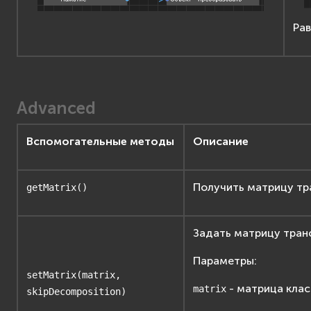
Рав
Advanced
Вспомогательные методы
Описание
Получить матрицу тр
getMatrix()
Задать матрицу тра
Параметры:
setMatrix(matrix,
- матрица кла
matrix
skipDecomposition)