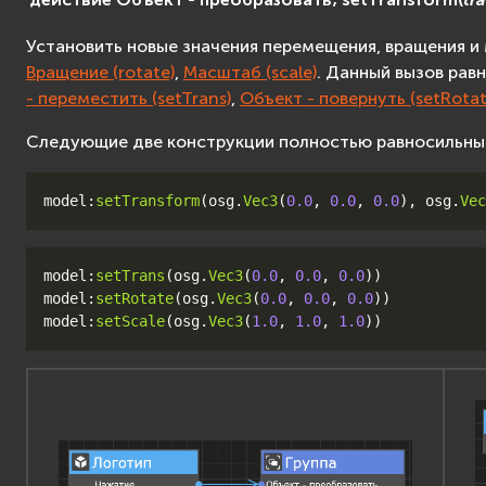
Установить новые значения перемещения, вращения 
Вращение (rotate)
,
Масштаб (scale)
. Данный вызов ра
- переместить (setTrans)
,
Объект - повернуть (setRotat
Следующие две конструкции полностью равносильны
model
:
setTransform
(
osg
.
Vec3
(
0.0
,
0.0
,
0.0
),
osg
.
Vec
model
:
setTrans
(
osg
.
Vec3
(
0.0
,
0.0
,
0.0
))
model
:
setRotate
(
osg
.
Vec3
(
0.0
,
0.0
,
0.0
))
model
:
setScale
(
osg
.
Vec3
(
1.0
,
1.0
,
1.0
))