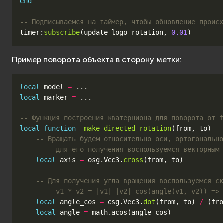
end
-- Подписываемся на таймер, чтобы обновление происх
timer
:
subscribe
(
update_logo_rotation
,
0.01
)
Пример поворота объекта в сторону метки:
local
model
=
...
local
marker
=
...
-- Функция построения кватерниона для поворота от f
local
function
_make_directed_rotation
(
from
,
to
)
-- Вращать будем относительно оси, ортогонально
--   для его получения воспользуемся векторным 
local
axis
=
osg
.
Vec3
.
cross
(
from
,
to
)
-- Для получения угла вращения воспользуемся ск
--   v1 * v2 = |v1| |v2| cos(angle(v1, v2)) =>
local
angle_cos
=
osg
.
Vec3
.
dot
(
from
,
to
)
/
(
fro
local
angle
=
math.acos
(
angle_cos
)