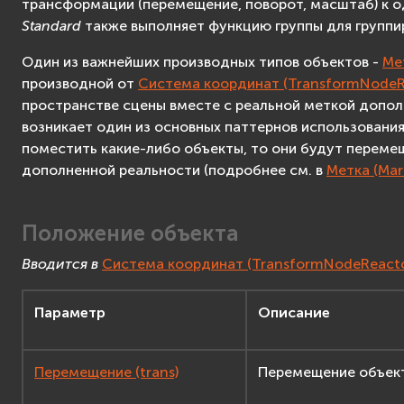
трансформации (перемещение, поворот, масштаб) к о
VR контроллер
Standard
также выполняет функцию группы для группир
Поиск пересечений
Один из важнейших производных типов объектов -
Ме
Система
производной от
Система координат (TransformNodeR
Система трекинга
пространстве сцены вместе с реальной меткой допол
Счётчик
возникает один из основных паттернов использования
Расстояние
поместить какие-либо объекты, то они будут переме
Аудио
дополненной реальности (подробнее см. в
Метка (Mar
Аудиоузел
Таймер
Положение объекта
Переключатель
Сценарий
Вводится в
Система координат (TransformNodeReacto
Создание приложений
F.A.Q.
Параметр
Описание
Advanced
Advanced API Reference
Перемещение (trans)
Перемещение объект