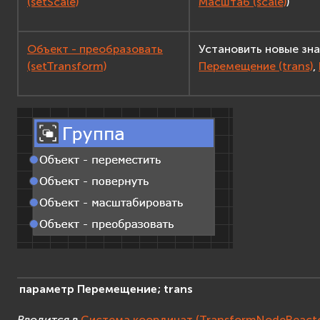
(setScale)
Масштаб (scale)
)
Объект - преобразовать
Установить новые зна
(setTransform)
Перемещение (trans)
,
параметр
Перемещение;
trans
Вводится в
Система координат (TransformNodeReacto