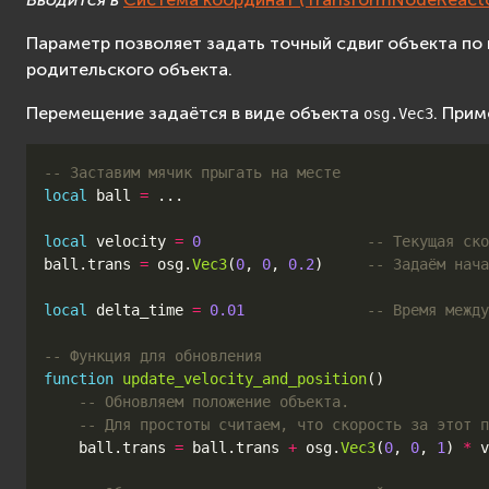
Параметр позволяет задать точный сдвиг объекта по
родительского объекта.
Перемещение задаётся в виде объекта
. Прим
osg.Vec3
-- Заставим мячик прыгать на месте
local
ball
=
...
local
velocity
=
0
-- Текущая ско
ball
.
trans
=
osg
.
Vec3
(
0
,
0
,
0.2
)
-- Задаём нача
local
delta_time
=
0.01
-- Время между
-- Функция для обновления
function
update_velocity_and_position
()
-- Обновляем положение объекта.
-- Для простоты считаем, что скорость за этот п
ball
.
trans
=
ball
.
trans
+
osg
.
Vec3
(
0
,
0
,
1
)
*
v