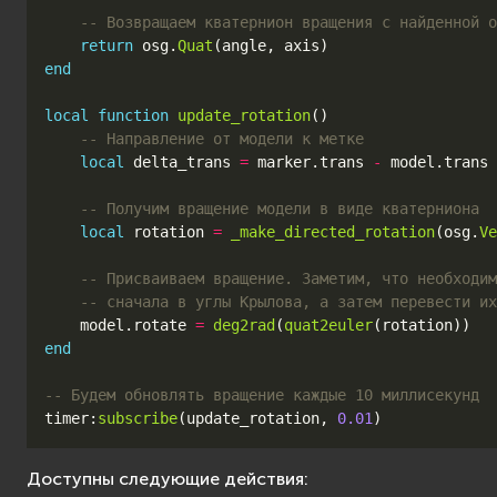
-- Возвращаем кватернион вращения с найденной о
return
osg
.
Quat
(
angle
,
axis
)
end
local
function
update_rotation
()
-- Направление от модели к метке
local
delta_trans
=
marker
.
trans
-
model
.
trans
-- Получим вращение модели в виде кватерниона
local
rotation
=
_make_directed_rotation
(
osg
.
Ve
-- Присваиваем вращение. Заметим, что необходим
-- сначала в углы Крылова, а затем перевести их
model
.
rotate
=
deg2rad
(
quat2euler
(
rotation
))
end
-- Будем обновлять вращение каждые 10 миллисекунд
timer
:
subscribe
(
update_rotation
,
0.01
)
Доступны следующие действия: