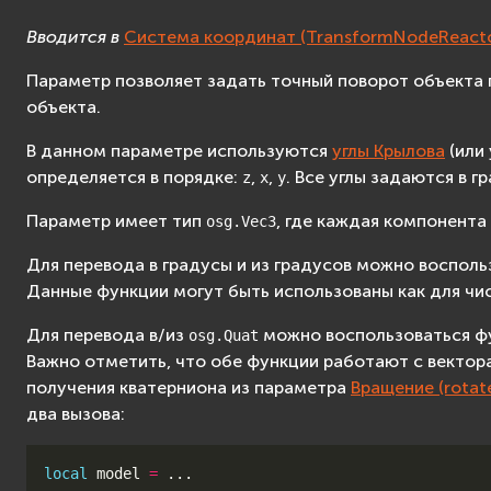
Вводится в
Система координат (TransformNodeReacto
Параметр позволяет задать точный поворот объекта 
объекта.
В данном параметре используются
углы Крылова
(или 
определяется в порядке:
,
,
. Все углы задаются в г
z
x
y
Параметр имеет тип
, где каждая компонента
osg.Vec3
Для перевода в градусы и из градусов можно воспол
Данные функции могут быть использованы как для чис
Для перевода в/из
можно воспользоваться 
osg.Quat
Важно отметить, что обе функции работают с вектора
получения кватерниона из параметра
Вращение (rotat
два вызова:
local
model
=
...