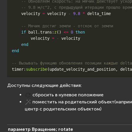
-- Обновляем скорость: на мячик действует уско
-- 9.8 м/с^2, с предыдущей итерации прошло врем
velocity
=
velocity
-
9.8
*
delta_time
-- Мячик достиг земли - отскок от земли
if
ball
.
trans
:
z
()
<=
0
then
velocity
=
-
velocity
end
end
-- Вызывать функцию обновления позиции каждые delta
timer
:
subscribe
(
update_velocity_and_position
,
delta
Доступны следующие действия:
сбросить в нулевое положение
поместить на родительский объект(наприм
центр с родительским объектом)
параметр
Вращение;
rotate