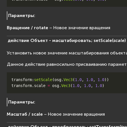
Параметры
:
Вращение / rotate
– Новое значение вращения
действие
Объект
-
масштабировать;
setScale
(
scale
)
Установить новое значение масштабирования объект
Данное действие равносильно присваиванию параме
transform
:
setScale
(
osg
.
Vec3
(
1.0
,
1.0
,
1.0
))
transform
.
scale
=
osg
.
Vec3
(
1.0
,
1.0
,
1.0
)
Параметры
:
Масштаб / scale
– Новое значение вращения
действие
Объект
-
преобразовать;
setTransform
(
tr