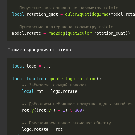
-- Получение кватерниона по параметру rotate
local
rotation_quat
=
euler2quat
(
deg2rad
(
model
.
rota
-- Присвоение кватерниона параметру rotate
model
.
rotate
=
rad2deg
(
quat2euler
(
rotation_quat
))
Пример вращения логотипа:
local
logo
=
...
local
function
update_logo_rotation
()
-- Забираем текущий поворот
local
rot
=
logo
.
rotate
-- Добавляем небольшое вращение вдоль одной из 
rot
:
y
((
rot
:
y
()
+
1
)
%
360
)
-- Присваиваем новое значение объекту
logo
.
rotate
=
rot