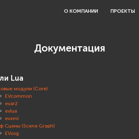
О КОМПАНИИ
ПРОЕКТЫ
Документация
ли Lua
зовые модули (Core)
EVcommon
evar2
evlua
evxml
аф Сцены (Scene Graph)
EVosg