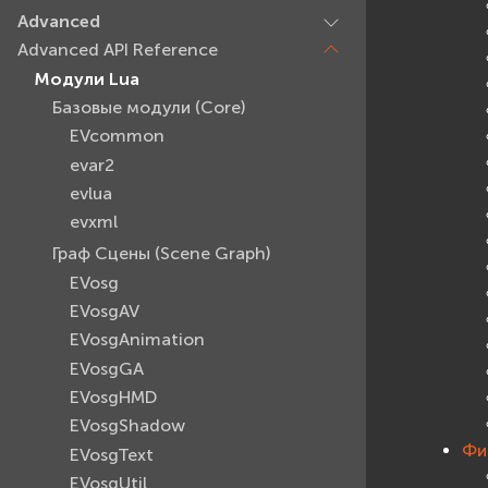
Advanced
Advanced API Reference
Модули Lua
Базовые модули (Core)
EVcommon
evar2
evlua
evxml
Граф Сцены (Scene Graph)
EVosg
EVosgAV
EVosgAnimation
EVosgGA
EVosgHMD
EVosgShadow
Физ
EVosgText
EVosgUtil