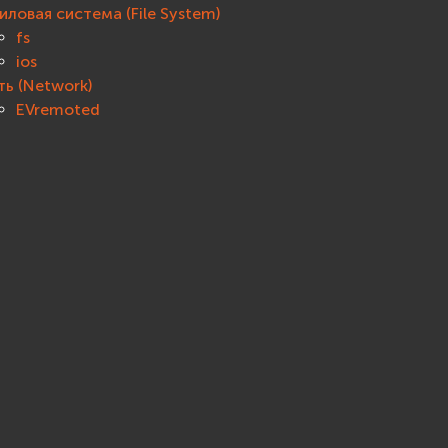
иловая система (File System)
fs
ios
ть (Network)
EVremoted