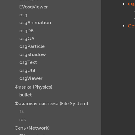
Фа
EVosgViewer
osg
osgAnimation
Се
osgDB
osgGA
osgParticle
osgShadow
osgText
osgUtil
osgViewer
Физика (Physics)
bullet
Фаиловая система (File System)
fs
ios
Сеть (Network)