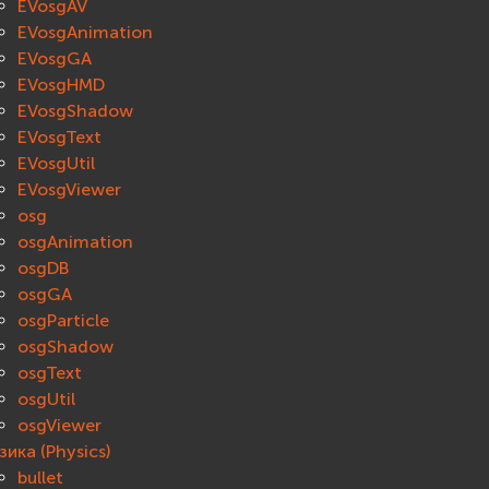
EVosgAV
EVosgAnimation
EVosgGA
EVosgHMD
EVosgShadow
EVosgText
EVosgUtil
EVosgViewer
osg
osgAnimation
osgDB
osgGA
osgParticle
osgShadow
osgText
osgUtil
osgViewer
ика (Physics)
bullet