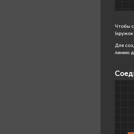
Чтобы с
(кружок
Для соз
линию д
Соед