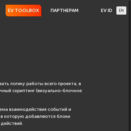
EV TOOLBOX
ПАРТНЕРАМ
EV ID
EN
ать логику работы всего проекта, в
чный скриптинг (визуально-блочное
хема взаимодействия событий и
, в которую добавляются блоки
 действий.