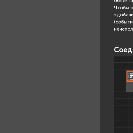
объекта
Чтобы о
«добави
(событи
неиспол
Соед