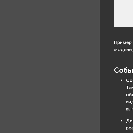
Пример 
модели,
Собы
Со
Те
об
ви
вы
Де
ре