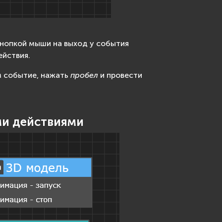
нопкой мыши на выход у события
ействия.
м событие, нажать
пробел
и провести
ми действиями