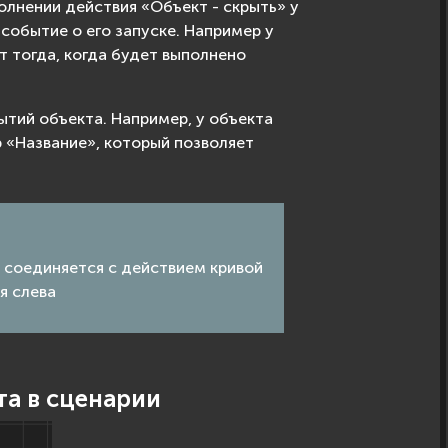
олнении действия «Объект - скрыть» у
событие о его запуске. Например у
 тогда, когда будет выполнено
тий объекта. Например, у объекта
 «Название», который позволяет
 соединяется с действием кривой
я слева
та в сценарии