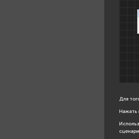
Для тог
Нажать 
Использ
сценари