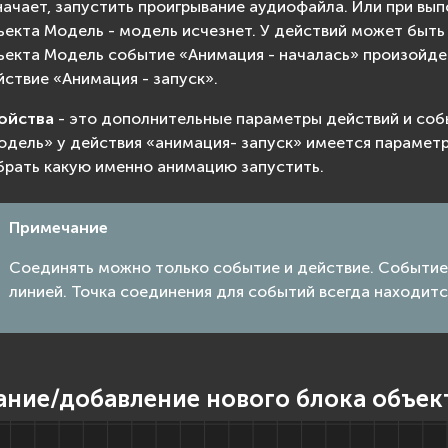
начает, запустить проигрывание аудиофайла. Или при вып
ъекта Модель - модель исчезнет. У действий может быть 
ъекта Модель событие «Анимация - началась» произойдет
йствие «Анимация - запуск».
ойства
- это дополнительные параметры действий и собы
одель» у действия «анимация- запуск» имеется параметр
брать какую именно анимацию запустить.
Примечание
Соединять можно только событие и действие. Событие
линией. Точка соединения для событий всегда находитс
ание/добавление нового блока объек