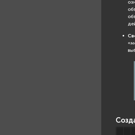
оз
об
об
де
Св
«м
вы
Созд