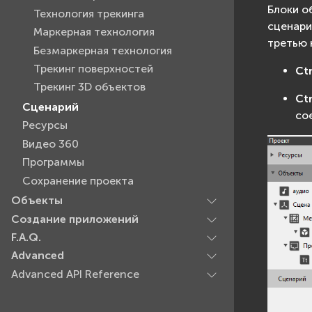
Блоки о
Технология трекинга
сценари
Маркерная технология
третью 
Безмаркерная технология
Трекинг поверхностей
Ct
Трекинг 3D объектов
Ct
Сценарий
со
Ресурсы
Видео 360
Программы
Сохранение проекта
Объекты
Создание приложений
F.A.Q.
Advanced
Advanced API Reference