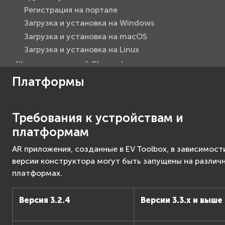
Регистрация на портале
Загрузка и установка на Windows
Загрузка и установка на macOS
Загрузка и установка на Linux
Журнал изменений Changelog
Запланированные обновления
Платформы
Функциональные возможности
Объекты
Требования к устройствам и
Создание приложений
платформам
F.A.Q.
Advanced
AR приложения, созданные в EV Toolbox, в зависимост
Advanced API Reference
версии конструктора могут быть запущены на различ
платформах.
Версия 3.2.4
Версии 3.3.х и выше