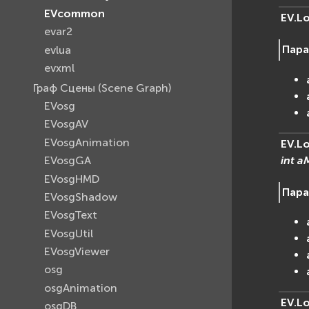
EVcommon
EV.L
evar2
Пар
evlua
evxml
Граф Сцены (Scene Graph)
EVosg
EVosgAV
EVosgAnimation
EV.L
int
a
EVosgGA
EVosgHMD
Пар
EVosgShadow
EVosgText
EVosgUtil
EVosgViewer
osg
osgAnimation
EV.L
osgDB