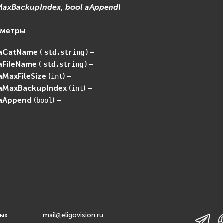
MaxBackupIndex
,
bool
aAppend
)
аметры
aCatName
(
) –
std.string
aFileName
(
) –
std.string
aMaxFileSize
(
) –
int
aMaxBackupIndex
(
) –
int
aAppend
(
) –
bool
ных
mail@eligovision.ru