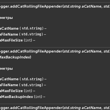
ogger.
addCatRollingFileAppender
(
std.string
aCatName
,
std
аметры
aCatName
(
) –
std.string
aFileName
(
) –
std.string
aMaxFileSize
(
) –
int
ogger.
addCatRollingFileAppender
(
std.string
aCatName
,
std
MaxBackupIndex
)
аметры
aCatName
(
) –
std.string
aFileName
(
) –
std.string
aMaxFileSize
(
) –
int
aMaxBackupIndex
(
) –
int
ogger.
addCatRollingFileAppender
(
std.string
aCatName
,
std