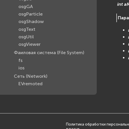
int
a
osgGA
osgParticle
Пар
osgShadow
osgText
osgUtil
osgViewer
Фаиловая система (File System)
fs
ios
Сеть (Network)
EVremoted
Политика обработки персональ
данных