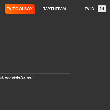
EV TOOLBOX
ПАРТНЕРАМ
EV ID
EN
.string
aFileName
)