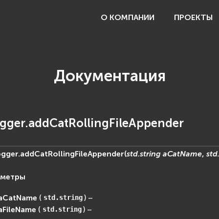
О КОМПАНИИ
ПРОЕКТЫ
Документация
gger.addCatRollingFileAppender
ogger.
addCatRollingFileAppender
(
std.string
aCatName
,
std
аметры
aCatName
(
) –
std.string
aFileName
(
) –
std.string