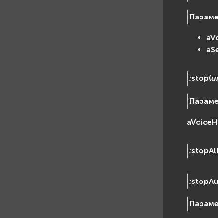
Парам
aV
aS
:
stop
(
u
Парам
aVoiceH
:
stopAl
:
stopAu
Парам