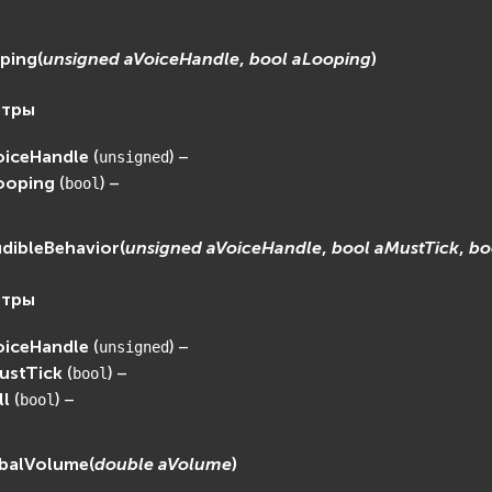
ping
(
unsigned
aVoiceHandle
,
bool
aLooping
)
етры
oiceHandle
(
) –
unsigned
ooping
(
) –
bool
udibleBehavior
(
unsigned
aVoiceHandle
,
bool
aMustTick
,
bo
етры
oiceHandle
(
) –
unsigned
ustTick
(
) –
bool
ll
(
) –
bool
balVolume
(
double
aVolume
)