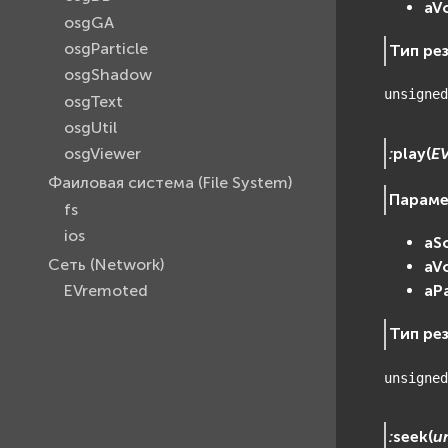
aV
osgGA
osgParticle
Тип ре
osgShadow
unsigned
osgText
osgUtil
:
play
(
E
osgViewer
Фаиловая система (File System)
Парам
fs
ios
aS
Сеть (Network)
aV
EVremoted
aP
Тип ре
unsigned
:
seek
(
u