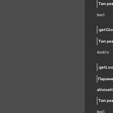
Тип ре
bool
:
getGl
Тип ре
double
:
getLoo
Парам
aVoiceH
Тип ре
bool