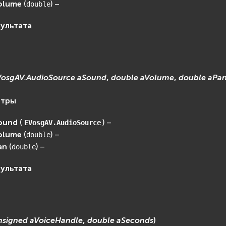
olume
(
) –
double
зультата
VosgAV.AudioSource
aSound
,
double
aVolume
,
double
aPa
етры
ound
(
) –
EVosgAV.AudioSource
olume
(
) –
double
an
(
) –
double
зультата
nsigned
aVoiceHandle
,
double
aSeconds
)