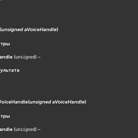
n
(
unsigned
aVoiceHandle
)
етры
andle
(
) –
unsigned
зультата
dVoiceHandle
(
unsigned
aVoiceHandle
)
етры
andle
(
) –
unsigned