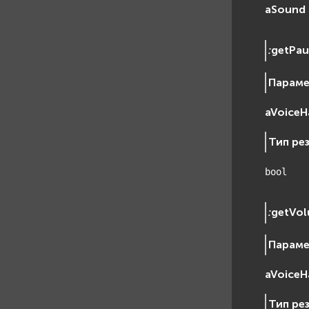
aSound
:
getPau
Парам
aVoiceH
Тип ре
bool
:
getVo
Парам
aVoiceH
Тип ре