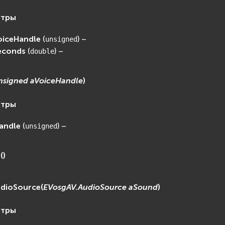
етры
oiceHandle
(
) –
unsigned
econds
(
) –
double
nsigned
aVoiceHandle
)
етры
andle
(
) –
unsigned
l
(
)
dioSource
(
EVosgAV.AudioSource
aSound
)
етры