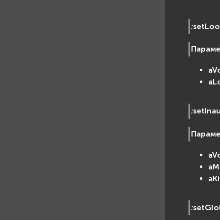
:
setLoo
Парам
aV
aL
:
setIna
Парам
aV
aM
aKi
:
setGlo