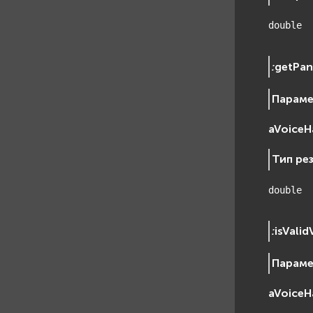
double
:
getPa
Парам
aVoiceH
Тип ре
double
:
isVali
Парам
aVoiceH