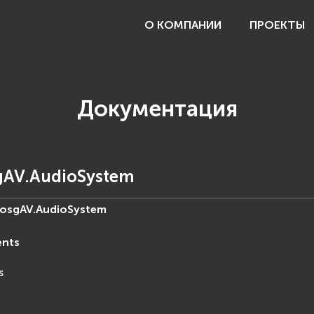
О КОМПАНИИ
ПРОЕКТЫ
Документация
gAV.AudioSystem
osgAV.
AudioSystem
ents
s