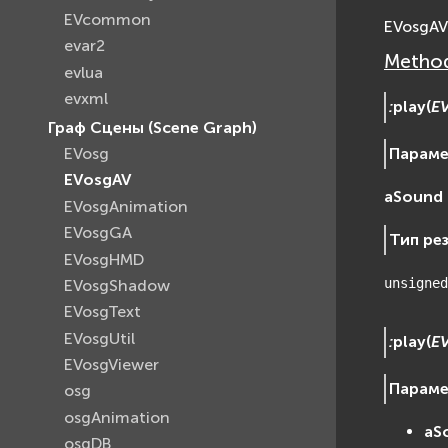
EVcommon
EVosgAV
evar2
Method
evlua
evxml
:
play
(
E
Граф Сцены (Scene Graph)
Парам
EVosg
EVosgAV
aSound
EVosgAnimation
EVosgGA
Тип ре
EVosgHMD
unsigned
EVosgShadow
EVosgText
EVosgUtil
:
play
(
E
EVosgViewer
Парам
osg
osgAnimation
aS
osgDB