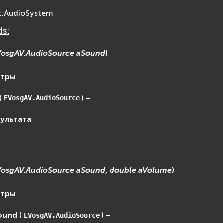
::AudioSystem
s:
VosgAV.AudioSource
aSound
)
етры
(
) –
EVosgAV.AudioSource
зультата
VosgAV.AudioSource
aSound
,
double
aVolume
)
етры
ound
(
) –
EVosgAV.AudioSource