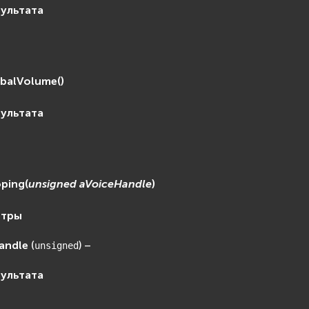
зультата
obalVolume
(
)
зультата
ping
(
unsigned
aVoiceHandle
)
етры
andle
(
) –
unsigned
зультата