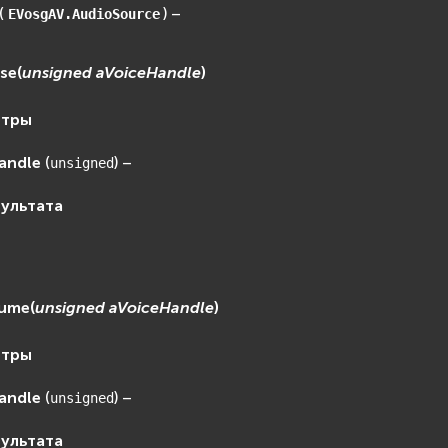
(
) –
EVosgAV.AudioSource
se
(
unsigned
aVoiceHandle
)
етры
andle
(
) –
unsigned
зультата
lume
(
unsigned
aVoiceHandle
)
етры
andle
(
) –
unsigned
зультата