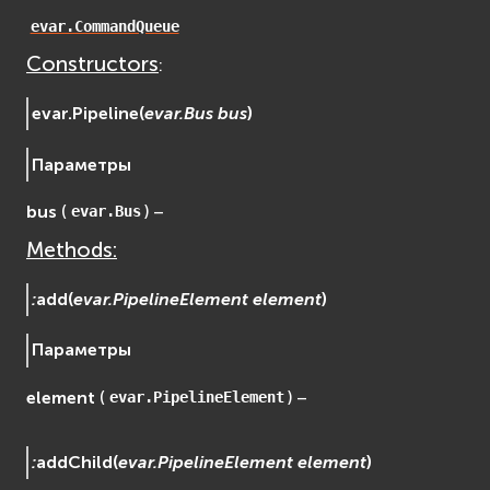
osgDB
evar.CommandQueue
osgGA
Constructors
:
osgParticle
osgShadow
evar.
Pipeline
(
evar.Bus
bus
)
osgText
Параметры
osgUtil
osgViewer
bus
(
) –
evar.Bus
Фаиловая система (File System)
Methods:
fs
ios
:
add
(
evar.PipelineElement
element
)
Сеть (Network)
EVremoted
Параметры
element
(
) –
evar.PipelineElement
:
addChild
(
evar.PipelineElement
element
)