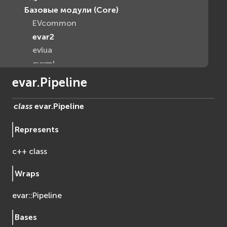
Базовые модули (Core)
EVcommon
evar2
evlua
evxml
Граф Сцены (Scene Graph)
evar.Pipeline
EVosg
EVosgAV
class
evar.
Pipeline
EVosgAnimation
Represents
EVosgGA
EVosgHMD
c++ class
EVosgShadow
EVosgText
Wraps
EVosgUtil
evar::Pipeline
EVosgViewer
osg
Bases
osgAnimation