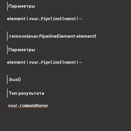
Параметры
element
(
) –
evar.PipelineElement
:
remove
(
evar.PipelineElement
element
)
Параметры
element
(
) –
evar.PipelineElement
:
bus
(
)
Тип результата
evar.CommandQueue