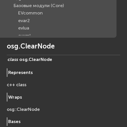
Базовые модули (Core)
EVcommon
evar2
evlua
evxml
Граф Сцены (Scene Graph)
osg.ClearNode
EVosg
EVosgAV
class
osg.
ClearNode
EVosgAnimation
Represents
EVosgGA
EVosgHMD
c++ class
EVosgShadow
EVosgText
Wraps
EVosgUtil
osg::ClearNode
EVosgViewer
osg
Bases
osgAnimation