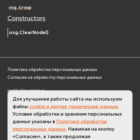
osgDB
osg.Group
osgGA
Constructors
:
osgParticle
osgShadow
osg.
ClearNode
(
)
osgText
osgUtil
osgViewer
Фаиловая система (File System)
Политика обработки персональных данных
fs
Согласие на обработку персональных данных
ios
mail@eligovision.ru
Сеть (Network)
+7 (495) 740 08 16
Для улучшения работы сайта мы используем
EVremoted
файлы
cookie и другие технические данные.
© ООО "ЭлигоВижн", 2005-2026
Условия обработки и хранения персональных
данных указаны в
Политике обработки
персональных данных.
Нажимая на кнопку
«Согласен», а также продолжая