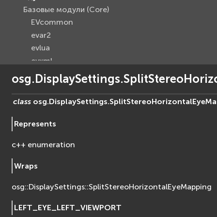
Базовые модули (Core)
EVcommon
evar2
evlua
evxml
Граф Сцены (Scene Graph)
osg.DisplaySettings.SplitStereoHori
EVosg
EVosgAV
class
osg.DisplaySettings.
SplitStereoHorizontalEyeM
EVosgAnimation
Represents
EVosgGA
EVosgHMD
c++ enumeration
EVosgShadow
EVosgText
Wraps
EVosgUtil
osg::DisplaySettings::SplitStereoHorizontalEyeMapping
EVosgViewer
osg
LEFT_EYE_LEFT_VIEWPORT
osgAnimation