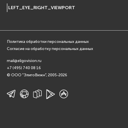
osgDB
LEFT_EYE_RIGHT_VIEWPORT
osgGA
osgParticle
osgShadow
osgText
Политика обработки персональных данных
osgUtil
Согласие на обработку персональных данных
osgViewer
Фаиловая система (File System)
mail@eligovision.ru
fs
+7 (495) 740 08 16
ios
© ООО "ЭлигоВижн", 2005-2026
Сеть (Network)
EVremoted