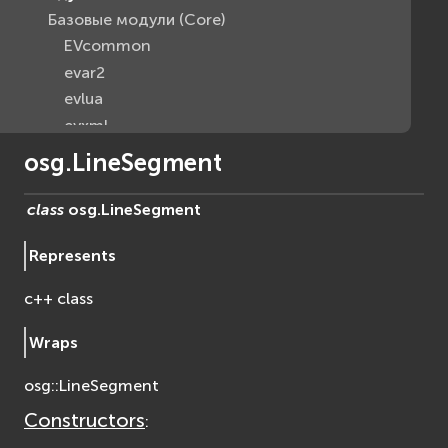
Базовые модули (Core)
EVcommon
evar2
evlua
evxml
Граф Сцены (Scene Graph)
osg.LineSegment
EVosg
EVosgAV
class
osg.
LineSegment
EVosgAnimation
Represents
EVosgGA
EVosgHMD
c++ class
EVosgShadow
EVosgText
Wraps
EVosgUtil
osg::LineSegment
EVosgViewer
osg
Constructors
:
osgAnimation