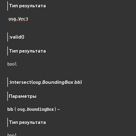
Тип результата
osg.Vec3
:
valid
(
)
Тип результата
bool
:
intersect
(
osg.BoundingBox
bb
)
Параметры
bb
(
) –
osg.BoundingBox
Тип результата
bool