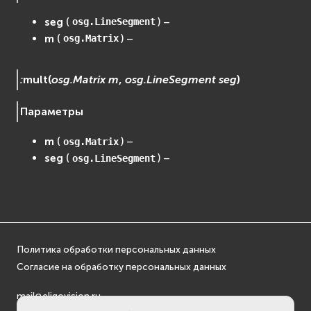
seg
(
) –
osg.LineSegment
m
(
) –
osg.Matrix
:
mult
(
osg.Matrix
m
,
osg.LineSegment
seg
)
Параметры
m
(
) –
osg.Matrix
seg
(
) –
osg.LineSegment
Политика обработки персональных данных
Согласие на обработку персональных данных
mail@eligovision.ru