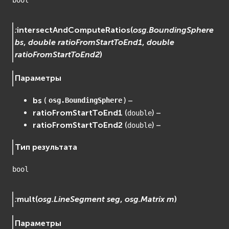
:
intersectAndComputeRatios
(
osg.BoundingSphere
bs
,
double
ratioFromStartToEnd1
,
double
ratioFromStartToEnd2
)
Параметры
bs
(
) –
osg.BoundingSphere
ratioFromStartToEnd1
(
) –
double
ratioFromStartToEnd2
(
) –
double
Тип результата
bool
:
mult
(
osg.LineSegment
seg
,
osg.Matrix
m
)
Параметры