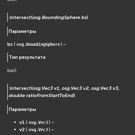
:
intersect
(
osg.BoundingSphere
bs
)
Параметры
bs
(
) –
osg.BoundingSphere
Тип результата
bool
:
intersect
(
osg.Vec3
v1
,
osg.Vec3
v2
,
osg.Vec3
v3
,
double
ratioFromStartToEnd
)
Параметры
v1
(
) –
osg.Vec3
v2
(
) –
osg.Vec3