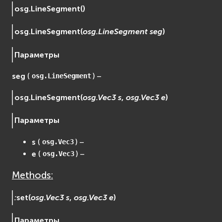
osg.
LineSegment
(
)
osgDB
osgGA
osg.
LineSegment
(
osg.LineSegment
seg
)
osgParticle
osgShadow
Параметры
osgText
seg
(
) –
osgUtil
osg.LineSegment
osgViewer
osg.
LineSegment
(
osg.Vec3
s
,
osg.Vec3
e
)
Фаиловая система (File System)
fs
Параметры
ios
s
(
) –
osg.Vec3
Сеть (Network)
e
(
) –
osg.Vec3
EVremoted
Methods:
:
set
(
osg.Vec3
s
,
osg.Vec3
e
)
Параметры