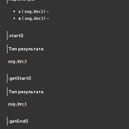
s
(
) –
osg.Vec3
e
(
) –
osg.Vec3
:
start
(
)
Тип результата
osg.Vec3
:
getStart
(
)
Тип результата
osg.Vec3
:
getEnd
(
)