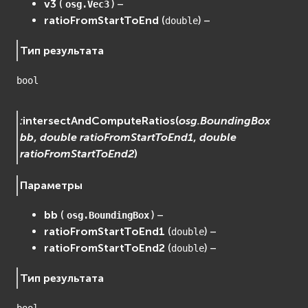
v3
(
) –
osg.Vec3
ratioFromStartToEnd
(
) –
double
Тип результата
bool
:
intersectAndComputeRatios
(
osg.BoundingBox
bb
,
double
ratioFromStartToEnd1
,
double
ratioFromStartToEnd2
)
Параметры
bb
(
) –
osg.BoundingBox
ratioFromStartToEnd1
(
) –
double
ratioFromStartToEnd2
(
) –
double
Тип результата
bool