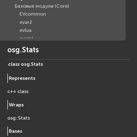
Базовые модули (Core)
EVcommon
evar2
evlua
evxml
Граф Сцены (Scene Graph)
osg.Stats
EVosg
EVosgAV
class
osg.
Stats
EVosgAnimation
Represents
EVosgGA
EVosgHMD
c++ class
EVosgShadow
EVosgText
Wraps
EVosgUtil
osg::Stats
EVosgViewer
osg
Bases
osgAnimation