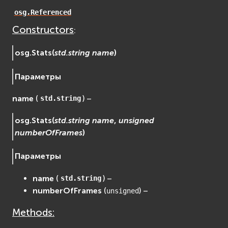
osgDB
osg.Referenced
osgGA
Constructors
:
osgParticle
osgShadow
osg.
Stats
(
std.string
name
)
osgText
Параметры
osgUtil
osgViewer
name
(
) –
std.string
Фаиловая система (File System)
fs
osg.
Stats
(
std.string
name
,
unsigned
numberOfFrames
)
ios
Сеть (Network)
Параметры
EVremoted
name
(
) –
std.string
numberOfFrames
(
) –
unsigned
Methods: