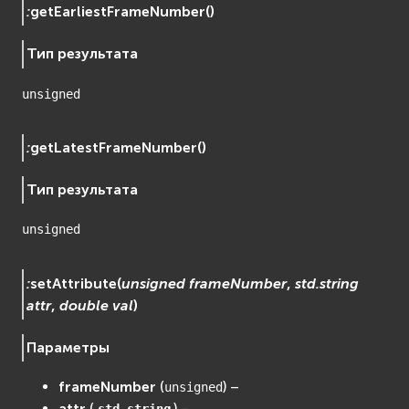
:
getEarliestFrameNumber
(
)
Тип результата
unsigned
:
getLatestFrameNumber
(
)
Тип результата
unsigned
:
setAttribute
(
unsigned
frameNumber
,
std.string
attr
,
double
val
)
Параметры
frameNumber
(
) –
unsigned
attr
(
) –