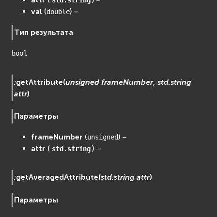
std.string
val
(
) –
double
Тип результата
bool
:
getAttribute
(
unsigned
frameNumber
,
std.string
attr
)
Параметры
frameNumber
(
) –
unsigned
attr
(
) –
std.string
:
getAveragedAttribute
(
std.string
attr
)
Параметры