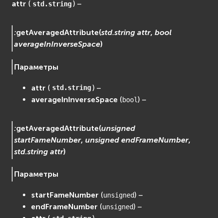
attr
(
) –
std.string
:
getAveragedAttribute
(
std.string
attr
,
bool
averageInInverseSpace
)
Параметры
attr
(
) –
std.string
averageInInverseSpace
(
) –
bool
:
getAveragedAttribute
(
unsigned
startFameNumber
,
unsigned
endFrameNumber
,
std.string
attr
)
Параметры
startFameNumber
(
) –
unsigned
endFrameNumber
(
) –
unsigned