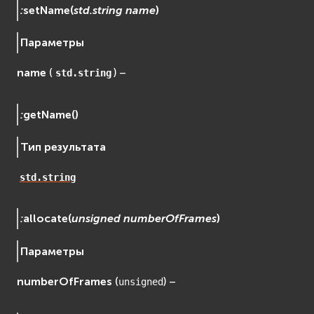
:
setName
(
std.string
name
)
Параметры
name
(
) –
std.string
:
getName
(
)
Тип результата
std.string
:
allocate
(
unsigned
numberOfFrames
)
Параметры
numberOfFrames
(
) –
unsigned