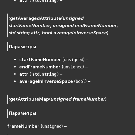
attr
(
) –
std.string
:
getAveragedAttribute
(
unsigned
startFameNumber
,
unsigned
endFrameNumber
,
std.string
attr
,
bool
averageInInverseSpace
)
Параметры
startFameNumber
(
) –
unsigned
endFrameNumber
(
) –
unsigned
attr
(
) –
std.string
averageInInverseSpace
(
) –
bool
:
getAttributeMap
(
unsigned
frameNumber
)
Параметры
frameNumber
(
) –
unsigned