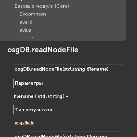
Базовые модули (Core)
EVcommon
evar2
evlua
evxml
Граф Сцены (Scene Graph)
osgDB.readNodeFile
EVosg
EVosgAV
osgDB.
readNodeFile
(
std.string
filename
)
EVosgAnimation
EVosgGA
Параметры
EVosgHMD
EVosgShadow
filename
(
) –
std.string
EVosgText
Тип результата
EVosgUtil
EVosgViewer
osg.Node
osg
osgAnimation
osgDB.
readNodeFile
(
std.string
filename
,