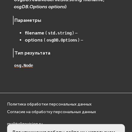
osgDB
osgDB.Options
options
)
osgGA
Параметры
osgParticle
osgShadow
filename
(
) –
std.string
osgText
options
(
) –
osgDB.Options
osgUtil
Тип результата
osgViewer
Фаиловая система (File System)
osg.Node
fs
ios
Сеть (Network)
EVremoted
Политика обработки персональных данных
Согласие на обработку персональных данных
mail@eligovision.ru
+7 (495) 740 08 16