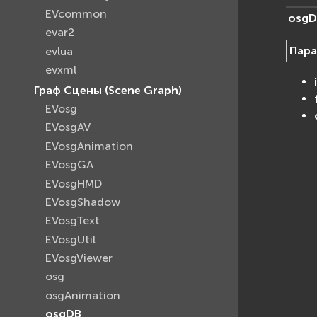
EVcommon
osgD
evar2
Пар
evlua
evxml
Граф Сцены (Scene Graph)
EVosg
EVosgAV
EVosgAnimation
EVosgGA
EVosgHMD
EVosgShadow
EVosgText
EVosgUtil
EVosgViewer
osg
osgAnimation
osgDB