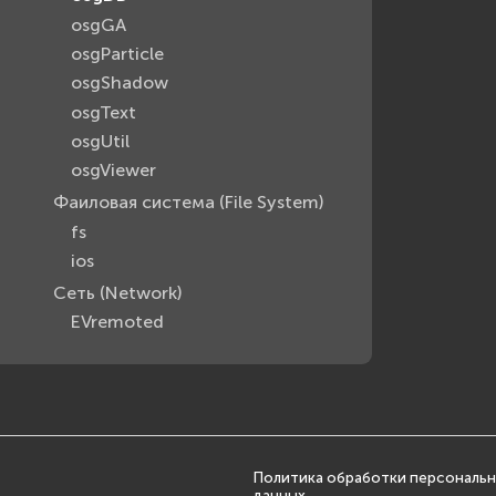
osgGA
osgParticle
osgShadow
osgText
osgUtil
osgViewer
Фаиловая система (File System)
fs
ios
Сеть (Network)
EVremoted
Политика обработки персональ
данных