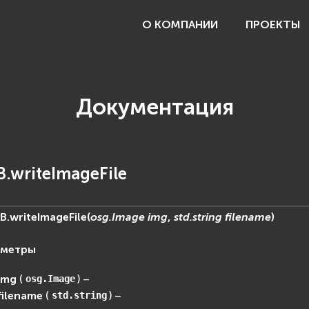
О КОМПАНИИ
ПРОЕКТЫ
Документация
.writeImageFile
B.
writeImageFile
(
osg.Image
img
,
std.string
filename
)
аметры
img
(
) –
osg.Image
filename
(
) –
std.string