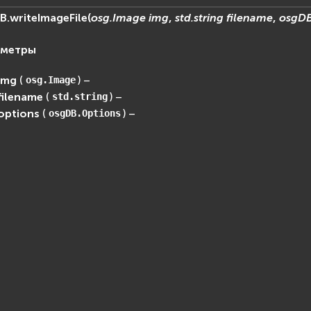
B.
writeImageFile
(
osg.Image
img
,
std.string
filename
,
osgDB
аметры
img
(
) –
osg.Image
filename
(
) –
std.string
options
(
) –
osgDB.Options