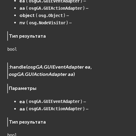
ea
(
) –
osgGA.GUIEventAdapter
aa
(
) –
osgGA.GUIActionAdapter
object
(
) –
osg.Object
nv
(
) –
osg.NodeVisitor
Тип результата
bool
:
handle
(
osgGA.GUIEventAdapter
ea
,
osgGA.GUIActionAdapter
aa
)
Параметры
ea
(
) –
osgGA.GUIEventAdapter
aa
(
) –
osgGA.GUIActionAdapter
Тип результата
bool