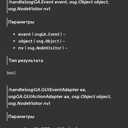
:
handle
(
osgGA.Event
event
,
osg.Object
object
,
osg.NodeVisitor
nv
)
Параметры
event
(
) –
osgGA.Event
object
(
) –
osg.Object
nv
(
) –
osg.NodeVisitor
Тип результата
bool
:
handle
(
osgGA.GUIEventAdapter
ea
,
osgGA.GUIActionAdapter
aa
,
osg.Object
object
,
osg.NodeVisitor
nv
)
Параметры