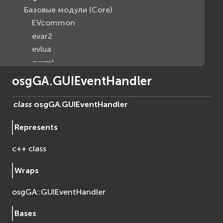
Базовые модули (Core)
EVcommon
evar2
evlua
evxml
Граф Сцены (Scene Graph)
osgGA.GUIEventHandler
EVosg
EVosgAV
class
osgGA.
GUIEventHandler
EVosgAnimation
Represents
EVosgGA
EVosgHMD
c++ class
EVosgShadow
EVosgText
Wraps
EVosgUtil
osgGA::GUIEventHandler
EVosgViewer
osg
Bases
osgAnimation