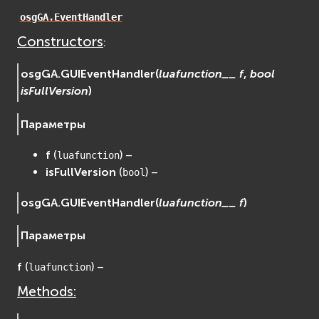
osgDB
osgGA.EventHandler
osgGA
Constructors
:
osgParticle
osgShadow
osgGA.
GUIEventHandler
(
luafunction__
f
,
bool
isFullVersion
)
osgText
osgUtil
Параметры
osgViewer
Фаиловая система (File System)
f
(
) –
luafunction
fs
isFullVersion
(
) –
bool
ios
osgGA.
GUIEventHandler
(
luafunction__
f
)
Сеть (Network)
EVremoted
Параметры
f
(
) –
luafunction
Methods: