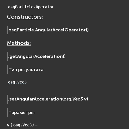
osgDB
osgParticle.Operator
osgGA
Constructors
:
osgParticle
osgShadow
osgParticle.
AngularAccelOperator
(
)
osgText
Methods:
osgUtil
osgViewer
:
getAngularAcceleration
(
)
Фаиловая система (File System)
fs
Тип результата
ios
osg.Vec3
Сеть (Network)
EVremoted
:
setAngularAcceleration
(
osg.Vec3
v
)
Параметры
v
(
) –
osg.Vec3