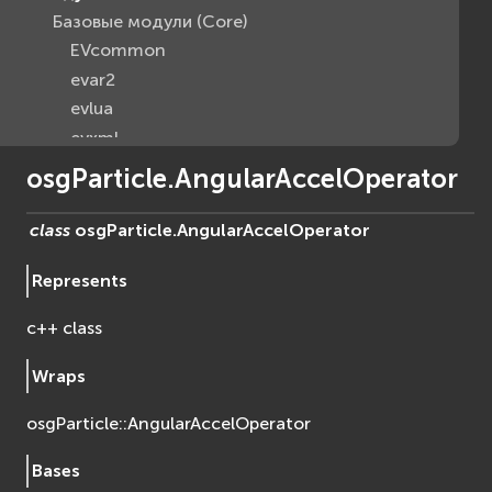
Базовые модули (Core)
EVcommon
evar2
evlua
evxml
Граф Сцены (Scene Graph)
osgParticle.AngularAccelOperator
EVosg
EVosgAV
class
osgParticle.
AngularAccelOperator
EVosgAnimation
Represents
EVosgGA
EVosgHMD
c++ class
EVosgShadow
EVosgText
Wraps
EVosgUtil
osgParticle::AngularAccelOperator
EVosgViewer
osg
Bases
osgAnimation