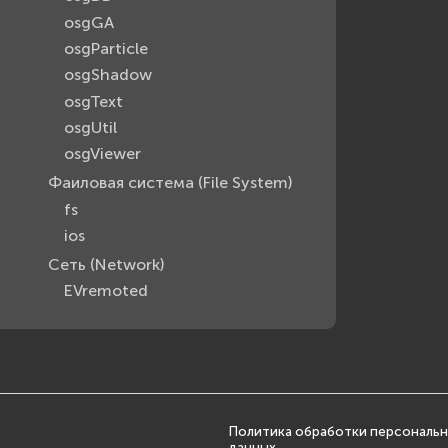
osgGA
osgParticle
osgShadow
osgText
osgUtil
osgViewer
Фаиловая система (File System)
fs
ios
Сеть (Network)
EVremoted
Политика обработки персональ
данных