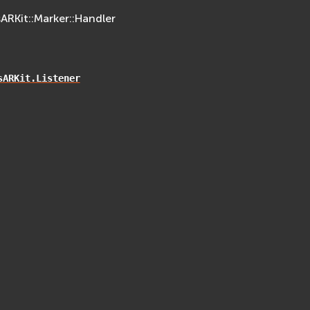
sARKit::Marker::Handler
sARKit.Listener