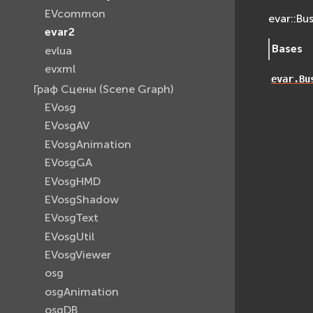
EVcommon
evar::Bu
evar2
Bases
evlua
evxml
evar.Bu
Граф Сцены (Scene Graph)
EVosg
EVosgAV
EVosgAnimation
EVosgGA
EVosgHMD
EVosgShadow
EVosgText
EVosgUtil
EVosgViewer
osg
osgAnimation
osgDB