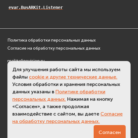
EVosgViewer
evar.BusARKit.Listener
osg
osgAnimation
osgDB
osgGA
Политика обработки персональных данных
osgParticle
Согласие на обработку персональных данных
osgShadow
mail@eligovision.ru
osgText
+7 (495) 740 08 16
Для улучшения работы сайта мы используем
osgUtil
файлы
cookie и другие технические данные.
© ООО "ЭлигоВижн", 2005-2026
osgViewer
Условия обработки и хранения персональных
Физика (Physics)
данных указаны в
Политике обработки
bullet
персональных данных.
Нажимая на кнопку
Фаиловая система (File System)
«Согласен», а также продолжая
взаимодействие с сайтом, вы даете
Согласие
fs
на обработку персональных данных.
ios
3.4 (
актуальная версия - 3.7
)
Сеть (Network)
Согласен