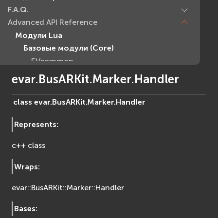
F.A.Q.
Advanced API Reference
Модули Lua
Базовые модули (Core)
EVcommon
evar2
evar.BusARKit.Marker.Handler
evlua
evxml
class
evar.BusARKit.Marker.
Handler
Граф Сцены (Scene Graph)
Represents
:
EVosg
EVosgAV
c++ class
EVosgAnimation
EVosgGA
Wraps
:
EVosgHMD
evar::BusARKit::Marker::Handler
EVosgShadow
EVosgText
Bases
:
EVosgUtil