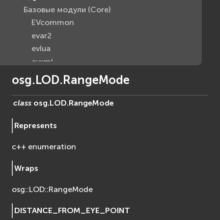
Базовые модули (Core)
EVcommon
evar2
evlua
evxml
Граф Сцены (Scene Graph)
osg.LOD.RangeMode
EVosg
EVosgAV
class
osg.LOD.
RangeMode
EVosgAnimation
Represents
EVosgGA
EVosgHMD
c++ enumeration
EVosgShadow
EVosgText
Wraps
EVosgUtil
osg::LOD::RangeMode
EVosgViewer
osg
DISTANCE_FROM_EYE_POINT
osgAnimation