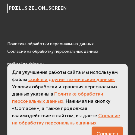
osgDB
PIXEL_SIZE_ON_SCREEN
osgGA
osgParticle
osgShadow
osgText
Политика обработки персональных данных
osgUtil
Согласие на обработку персональных данных
osgViewer
Фаиловая система (File System)
mail@eligovision.ru
fs
+7 (495) 740 08 16
Для улучшения работы сайта мы используем
ios
файлы
cookie и другие технические данные.
© ООО "ЭлигоВижн", 2005-2026
Условия обработки и хранения персональных
Сеть (Network)
данных указаны в
Политике обработки
EVremoted
персональных данных.
Нажимая на кнопку
«Согласен», а также продолжая
взаимодействие с сайтом, вы даете
Согласие
на обработку персональных данных.
3.3 (
актуальная версия - 3.7
)
Согласен