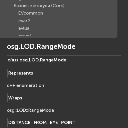
Базовые модули (Core)
EVcommon
evar2
evlua
evxml
Граф Сцены (Scene Graph)
osg.LOD.RangeMode
EVosg
EVosgAV
class
osg.LOD.
RangeMode
EVosgAnimation
Represents
EVosgGA
EVosgHMD
c++ enumeration
EVosgShadow
EVosgText
Wraps
EVosgUtil
osg::LOD::RangeMode
EVosgViewer
osg
DISTANCE_FROM_EYE_POINT
osgAnimation