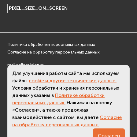
osgDB
PIXEL_SIZE_ON_SCREEN
osgGA
osgParticle
osgShadow
osgText
Политика обработки персональных данных
osgUtil
Согласие на обработку персональных данных
osgViewer
Фаиловая система (File System)
mail@eligovision.ru
fs
+7 (495) 740 08 16
Для улучшения работы сайта мы используем
ios
файлы
cookie и другие технические данные.
© ООО "ЭлигоВижн", 2005-2026
Условия обработки и хранения персональных
Сеть (Network)
данных указаны в
Политике обработки
EVremoted
персональных данных.
Нажимая на кнопку
«Согласен», а также продолжая
взаимодействие с сайтом, вы даете
Согласие
на обработку персональных данных.
3.2 (
актуальная версия - 3.7
)
Согласен