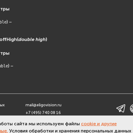
етры
) –
ble
offHigh
(
double
high
)
етры
) –
uble
ных
mail@eligovision.ru
+7 (495) 740 08 16
льных
© ООО "ЭлигоВижн", 2005-2026
аботы сайта мы используем файлы
cookie и другие
ные.
Условия обработки и хранения персональных данных