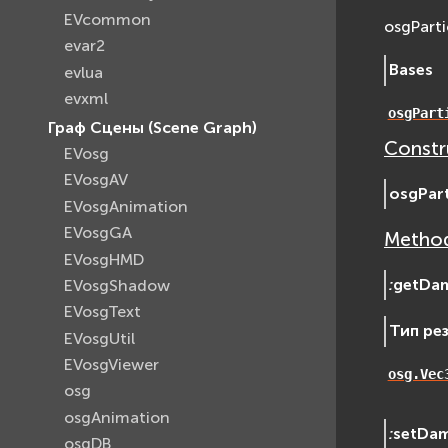
EVcommon
osgPart
evar2
Bases
evlua
evxml
osgPart
Граф Сцены (Scene Graph)
Constr
EVosg
EVosgAV
osgPart
EVosgAnimation
EVosgGA
Method
EVosgHMD
:
getDa
EVosgShadow
EVosgText
Тип ре
EVosgUtil
EVosgViewer
osg.Vec
osg
osgAnimation
:
setDa
osgDB