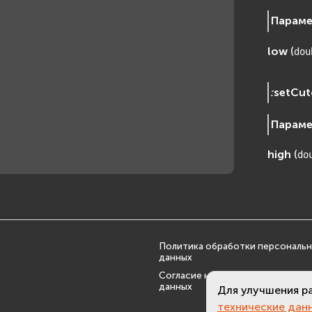
Парам
low
(
dou
:
setCut
Парам
high
(
do
Политика обработки персональ
данных
Согласие на обработку персона
данных
Для улучшения р
технические дан