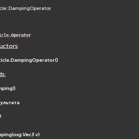
icle::DampingOperator
icle.Operator
uctors
:
icle.
DampingOperator
(
)
s:
mping
(
)
зультата
3
mping
(
osg.Vec3
v
)