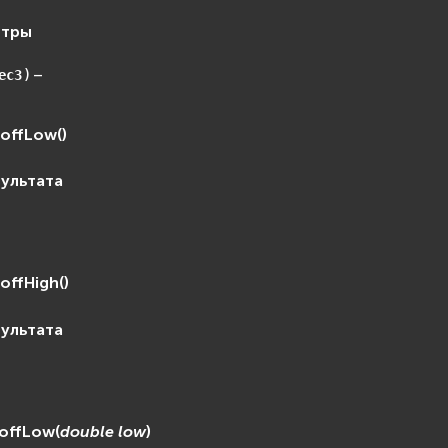
етры
) –
ec3
toffLow
(
)
зультата
offHigh
(
)
зультата
toffLow
(
double
low
)