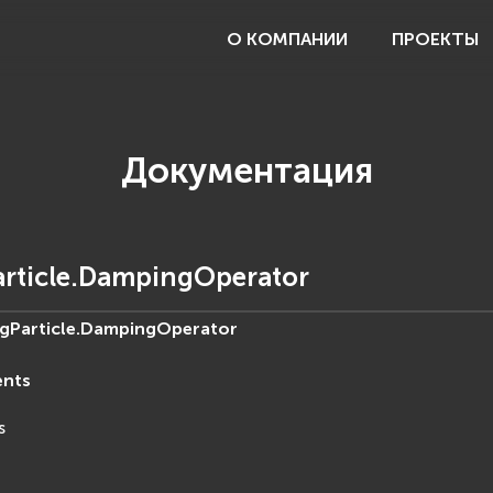
О КОМПАНИИ
ПРОЕКТЫ
Документация
rticle.DampingOperator
gParticle.
DampingOperator
ents
s