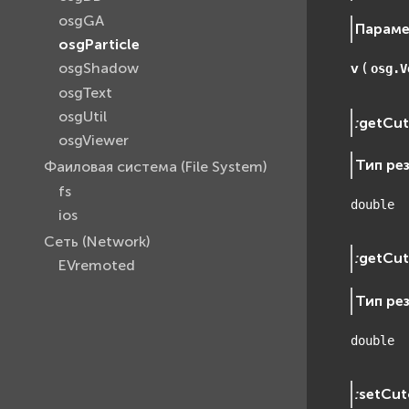
osgGA
Парам
osgParticle
osgShadow
v
(
osg.V
osgText
osgUtil
:
getCu
osgViewer
Тип ре
Фаиловая система (File System)
fs
double
ios
Сеть (Network)
:
getCut
EVremoted
Тип ре
double
:
setCu