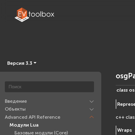
Версия 3.3
osgPa
class
os
Введение
Repres
Объекты
Advanced API Reference
c++ clas
Модули Lua
Wraps
Базовые модули (Core)