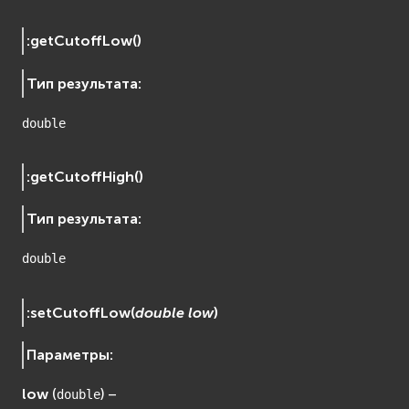
Сеть (Network)
EVremoted
:
getCutoffLow
(
)
Тип результата
:
double
:
getCutoffHigh
(
)
Тип результата
:
double
:
setCutoffLow
(
double
low
)
Параметры
:
low
(
) –
double