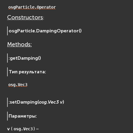
EVosgUtil
osgParticle.Operator
EVosgViewer
Constructors
:
osg
osgAnimation
osgParticle.
DampingOperator
(
)
osgDB
Methods:
osgGA
osgParticle
:
getDamping
(
)
osgShadow
osgText
Тип результата
:
osgUtil
osgViewer
osg.Vec3
Физика (Physics)
bullet
:
setDamping
(
osg.Vec3
v
)
Фаиловая система (File System)
Параметры
:
fs
ios
v
(
) –
osg.Vec3