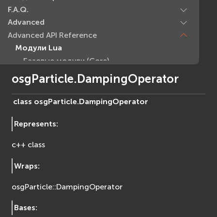
F.A.Q.
Advanced
Advanced API Reference
Модули Lua
Базовые модули (Core)
EVcommon
osgParticle.DampingOperator
evar2
evlua
class
osgParticle.
DampingOperator
evxml
Represents
:
Граф Сцены (Scene Graph)
EVosg
c++ class
EVosgAV
EVosgAnimation
Wraps
:
EVosgGA
osgParticle::DampingOperator
EVosgHMD
EVosgShadow
Bases
:
EVosgText