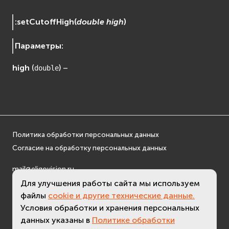
:
setCutoffHigh
(
double
high
)
Параметры
:
high
(
) –
double
Политика обработки персональных данных
Согласие на обработку персональных данных
mail@eligovision.ru
+7 (495) 740 08 16
Для улучшения работы сайта мы используем
© ООО "ЭлигоВижн", 2005-2026
файлы
cookie и другие технические данные.
Условия обработки и хранения персональных
данных указаны в
Политике обработки